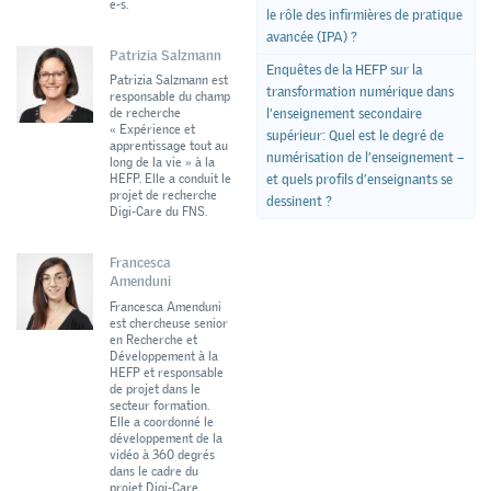
e-s.
le rôle des infirmières de pratique
avancée (IPA) ?
Patrizia Salzmann
Enquêtes de la HEFP sur la
Patrizia Salzmann est
transformation numérique dans
responsable du champ
de recherche
l'enseignement secondaire
« Expérience et
supérieur: Quel est le degré de
apprentissage tout au
numérisation de l’enseignement –
long de la vie » à la
HEFP. Elle a conduit le
et quels profils d’enseignants se
projet de recherche
dessinent ?
Digi-Care du FNS.
Francesca
Amenduni
Francesca Amenduni
est chercheuse senior
en Recherche et
Développement à la
HEFP et responsable
de projet dans le
secteur formation.
Elle a coordonné le
développement de la
vidéo à 360 degrés
dans le cadre du
projet Digi-Care.