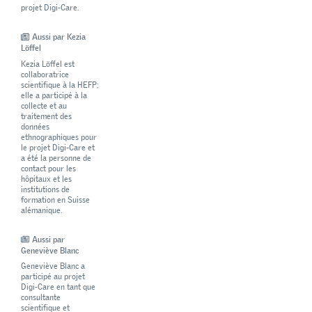
projet Digi-Care.
Aussi par Kezia
Löffel
Kezia Löffel est
collaboratrice
scientifique à la HEFP;
elle a participé à la
collecte et au
traitement des
données
ethnographiques pour
le projet Digi-Care et
a été la personne de
contact pour les
hôpitaux et les
institutions de
formation en Suisse
alémanique.
Aussi par
Geneviève Blanc
Geneviève Blanc a
participé au projet
Digi-Care en tant que
consultante
scientifique et