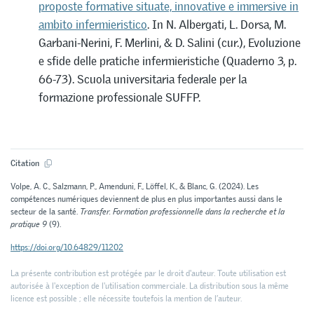
proposte formative situate, innovative e immersive in
ambito infermieristico
. In N. Albergati, L. Dorsa, M.
Garbani-Nerini, F. Merlini, & D. Salini (cur.), Evoluzione
e sfide delle pratiche infermieristiche (Quaderno 3, p.
66-73). Scuola universitaria federale per la
formazione professionale SUFFP.
Citation
Volpe, A. C., Salzmann, P., Amenduni, F., Löffel, K., & Blanc, G. (2024). Les
compétences numériques deviennent de plus en plus importantes aussi dans le
secteur de la santé.
Transfer. Formation professionnelle dans la recherche et la
pratique 9
(9).
https://doi.org/10.64829/11202
La présente contribution est protégée par le droit d'auteur. Toute utilisation est
autorisée à l'exception de l'utilisation commerciale. La distribution sous la même
licence est possible ; elle nécessite toutefois la mention de l’auteur.