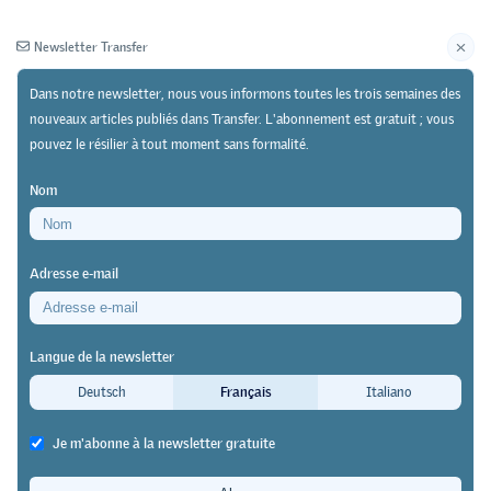
Newsletter Transfer
Dans notre newsletter, nous vous informons toutes les trois semaines des
nouveaux articles publiés dans Transfer. L'abonnement est gratuit ; vous
pouvez le résilier à tout moment sans formalité.
Newsletter
Archives
Nom
20/06/24
Recherche
https://doi.org/10.64829/11202
Adresse e-mail
Outils didactiques pour la formation initiale et
continue des professionnel-le-s des soins
Langue de la newsletter
Les compétences numériques
Deutsch
Français
Italiano
deviennent de plus en plus
Je m'abonne à la newsletter gratuite
importantes aussi dans le secteur