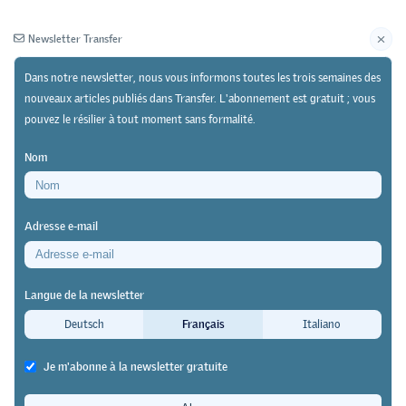
Newsletter Transfer
Dans notre newsletter, nous vous informons toutes les trois semaines des
nouveaux articles publiés dans Transfer. L'abonnement est gratuit ; vous
pouvez le résilier à tout moment sans formalité.
Newsletter
Archives
Nom
16/01/24
Recherche
https://doi.org/10.64829/10358
Adresse e-mail
Évaluation de la flexibilisation de la formation en
informatique à l’école professionnelle gibb à Berne
Langue de la newsletter
Une école teste l’enseignement de
Deutsch
Français
Italiano
l’avenir
Je m'abonne à la newsletter gratuite
Martin Frieden
,
Georg Ninck
,
Thomas Jäggi
,
Thomas Staub
&
Lars