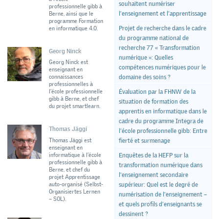
souhaitent numériser
professionnelle gibb à
l’enseignement et l’apprentissage
Berne, ainsi que le
programme Formation
Projet de recherche dans le cadre
en informatique 4.0.
du programme national de
recherche 77 « Transformation
Georg Ninck
numérique »: Quelles
Georg Ninck est
compétences numériques pour le
enseignant en
connaissances
domaine des soins ?
professionnelles à
l’école professionnelle
Évaluation par la FHNW de la
gibb à Berne, et chef
situation de formation des
du projet smartlearn.
apprentis en informatique dans le
cadre du programme Integra de
Thomas Jäggi
l'école professionnelle gibb: Entre
Thomas Jäggi est
fierté et surmenage
enseignant en
informatique à l’école
Enquêtes de la HEFP sur la
professionnelle gibb à
transformation numérique dans
Berne, et chef du
l'enseignement secondaire
projet Apprentissage
auto-organisé (Selbst-
supérieur: Quel est le degré de
Organisiertes Lernen
numérisation de l’enseignement –
– SOL).
et quels profils d’enseignants se
dessinent ?