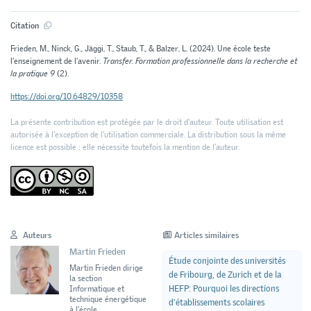
Citation
Frieden, M., Ninck, G., Jäggi, T., Staub, T., & Balzer, L. (2024). Une école teste
l’enseignement de l’avenir.
Transfer. Formation professionnelle dans la recherche et
la pratique 9
(2).
https://doi.org/10.64829/10358
La présente contribution est protégée par le droit d'auteur. Toute utilisation est
autorisée à l'exception de l'utilisation commerciale. La distribution sous la même
licence est possible ; elle nécessite toutefois la mention de l’auteur.
Auteurs
Articles similaires
Martin Frieden
Étude conjointe des universités
Martin Frieden dirige
de Fribourg, de Zurich et de la
la section
HEFP: Pourquoi les directions
Informatique et
technique énergétique
d’établissements scolaires
à l’école