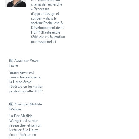
champ de recherche
« Processus
d’apprentissage et
soutien » dans le
secteur Recherche &
Développement de la
HEFP (Haute école
fédérale en formation
professionnelle).
Aussi par Yoann
Favre
Yoann Favre est
Junior Researcher à
la Haute école
fédérale en formation
professionnelle HEFP.
Aussi par Matilde
Wenger
La Dre Matilde
Wenger est senior
researcher et senior
lecturer à la Haute
école fédérale en