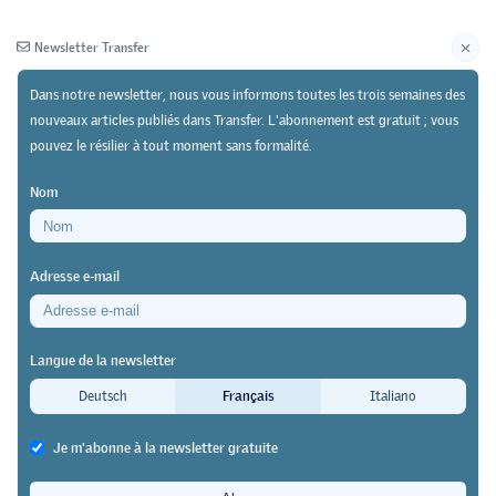
Newsletter Transfer
Dans notre newsletter, nous vous informons toutes les trois semaines des
nouveaux articles publiés dans Transfer. L'abonnement est gratuit ; vous
pouvez le résilier à tout moment sans formalité.
Newsletter
Archives
Nom
01/01/25
Recherche
https://doi.org/10.64829/12066
Adresse e-mail
Connaître ses forces et faiblesses pour mieux
réussir
Langue de la newsletter
L’influence de l’intelligence
Deutsch
Français
Italiano
émotionnelle dans les professions
Je m'abonne à la newsletter gratuite
techniques