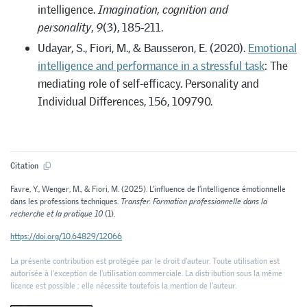
intelligence.
Imagination, cognition and
personality
,
9
(3), 185-211.
Udayar, S., Fiori, M., & Bausseron, E. (2020).
Emotional
intelligence and performance in a stressful task
: The
mediating role of self-efficacy. Personality and
Individual Differences, 156, 109790.
Citation
Favre, Y., Wenger, M., & Fiori, M. (2025). L’influence de l’intelligence émotionnelle
dans les professions techniques.
Transfer. Formation professionnelle dans la
recherche et la pratique 10
(1).
https://doi.org/10.64829/12066
La présente contribution est protégée par le droit d'auteur. Toute utilisation est
autorisée à l'exception de l'utilisation commerciale. La distribution sous la même
licence est possible ; elle nécessite toutefois la mention de l’auteur.