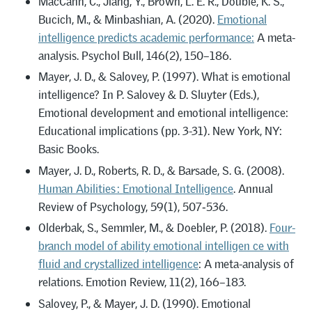
MacCann, C., Jiang, Y., Brown, L. E. R., Double, K. S.,
Bucich, M., & Minbashian, A. (2020).
Emotional
intelligence predicts academic performance:
A meta-
analysis. Psychol Bull, 146(2), 150–186.
Mayer, J. D., & Salovey, P. (1997). What is emotional
intelligence? In P. Salovey & D. Sluyter (Eds.),
Emotional development and emotional intelligence:
Educational implications (pp. 3-31). New York, NY:
Basic Books.
Mayer, J. D., Roberts, R. D., & Barsade, S. G. (2008).
Human Abilities : Emotional Intelligence
. Annual
Review of Psychology, 59(1), 507‑536.
Olderbak, S., Semmler, M., & Doebler, P. (2018).
Four-
branch model of ability emotional intelligen ce with
fluid and crystallized intelligence
: A meta-analysis of
relations. Emotion Review, 11(2), 166–183.
Salovey, P., & Mayer, J. D. (1990). Emotional