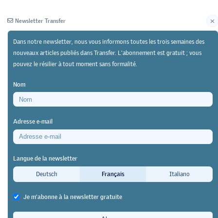
Newsletter Transfer
Dans notre newsletter, nous vous informons toutes les trois semaines des
nouveaux articles publiés dans Transfer. L'abonnement est gratuit ; vous
pouvez le résilier à tout moment sans formalité.
Newsletter
Archives
Nom
12/05/25
Discussion
https://doi.org/10.64829/12937
Adresse e-mail
Workshop de la HEFP sur les défis de la formation
professionnelle
Langue de la newsletter
La qualité ! Objectif ou slogan pour
Deutsch
Français
Italiano
la formation professionnelle ?
Je m'abonne à la newsletter gratuite
Matilde Wenger
,
Thomas Ruoss
&
Lorenzo Bonoli