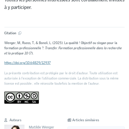
à y participer.
Citation
Wenger, M., Ruoss, T., & Bonoli, L. (2025). La qualité ! Objectif ou slogan pour la
formation professionnelle ?.
Transfer. Formation professionnelle dans la recherche
et la pratique 10
(7).
https://doi.org/10.64829/12937
La présente contribution est protégée par le droit d'auteur. Toute utilisation est
autorisée à l'exception de l'utilisation commerciale. La distribution sous la même
licence est possible ; elle nécessite toutefois la mention de l’auteur.
Auteurs
Articles similaires
Matilde Wenger