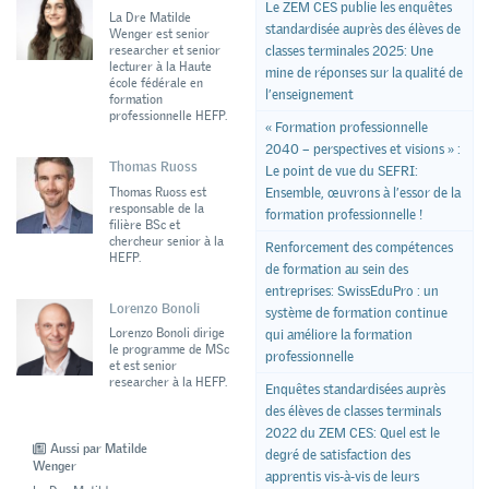
Le ZEM CES publie les enquêtes
La Dre Matilde
standardisée auprès des élèves de
Wenger est senior
classes terminales 2025: Une
researcher et senior
lecturer à la Haute
mine de réponses sur la qualité de
école fédérale en
l’enseignement
formation
professionnelle HEFP.
« Formation professionnelle
2040 – perspectives et visions » :
Thomas Ruoss
Le point de vue du SEFRI:
Thomas Ruoss est
Ensemble, œuvrons à l’essor de la
responsable de la
formation professionnelle !
filière BSc et
chercheur senior à la
Renforcement des compétences
HEFP.
de formation au sein des
entreprises: SwissEduPro : un
Lorenzo Bonoli
système de formation continue
Lorenzo Bonoli dirige
qui améliore la formation
le programme de MSc
professionnelle
et est senior
researcher à la HEFP.
Enquêtes standardisées auprès
des élèves de classes terminals
2022 du ZEM CES: Quel est le
Aussi par Matilde
degré de satisfaction des
Wenger
apprentis vis-à-vis de leurs