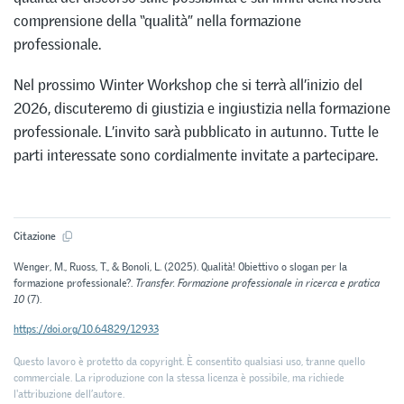
comprensione della “qualità” nella formazione
professionale.
Nel prossimo Winter Workshop che si terrà all’inizio del
2026, discuteremo di giustizia e ingiustizia nella formazione
professionale. L’invito sarà pubblicato in autunno. Tutte le
parti interessate sono cordialmente invitate a partecipare.
Citazione
Wenger, M., Ruoss, T., & Bonoli, L. (2025). Qualità! Obiettivo o slogan per la
formazione professionale?.
Transfer. Formazione professionale in ricerca e pratica
10
(7).
https://doi.org/10.64829/12933
Questo lavoro è protetto da copyright. È consentito qualsiasi uso, tranne quello
commerciale. La riproduzione con la stessa licenza è possibile, ma richiede
l'attribuzione dell’autore.