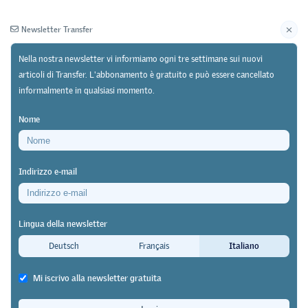
Newsletter Transfer
Nella nostra newsletter vi informiamo ogni tre settimane sui nuovi
articoli di Transfer. L'abbonamento è gratuito e può essere cancellato
informalmente in qualsiasi momento.
Newsletter
Archivio
Nome
12/05/25
Discussione
https://doi.org/10.64829/12933
Indirizzo e-mail
Workshop della SUFFP sulle sfide della formazione
professionale
Lingua della newsletter
Qualità! Obiettivo o slogan per la
Deutsch
Français
Italiano
formazione professionale?
Mi iscrivo alla newsletter gratuita
Matilde Wenger
,
Thomas Ruoss
&
Lorenzo Bonoli