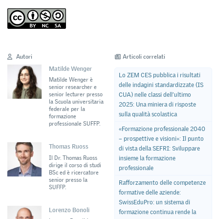
Autori
Articoli correlati
Matilde Wenger
Lo ZEM CES pubblica i risultati
Matilde Wenger è
delle indagini standardizzate (IS
senior researcher e
CUA) nelle classi dell’ultimo
senior lecturer presso
la Scuola universitaria
2025: Una miniera di risposte
federale per la
sulla qualità scolastica
formazione
professionale SUFFP.
«Formazione professionale 2040
– prospettive e visioni»: Il punto
Thomas Ruoss
di vista della SEFRI: Sviluppare
Il Dr. Thomas Ruoss
insieme la formazione
dirige il corso di studi
professionale
BSc ed è ricercatore
senior presso la
Rafforzamento delle competenze
SUFFP.
formative delle aziende:
SwissEduPro: un sistema di
Lorenzo Bonoli
formazione continua rende la