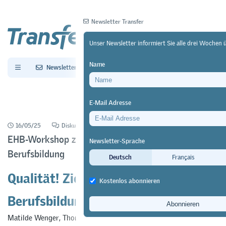
Newsletter Transfer
Unser Newsletter informiert Sie alle drei Wochen 
Name
Newsletter
Archiv
E-Mail Adresse
16/05/25
Diskussion
https://doi.org/10.64829/12903
EHB-Workshop zu den Herausforderungen der
Newsletter-Sprache
Berufsbildung
Deutsch
Français
Qualität! Ziel oder Slogan für die
Kostenlos abonnieren
Berufsbildung?
Matilde Wenger
,
Thomas Ruoss
&
Lorenzo Bonoli