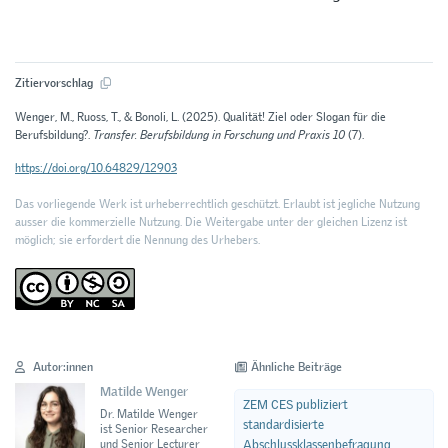
Zitiervorschlag
Wenger, M., Ruoss, T., & Bonoli, L. (2025). Qualität! Ziel oder Slogan für die
Berufsbildung?.
Transfer. Berufsbildung in Forschung und Praxis 10
(7).
https://doi.org/10.64829/12903
Das vorliegende Werk ist urheberrechtlich geschützt. Erlaubt ist jegliche Nutzung
ausser die kommerzielle Nutzung. Die Weitergabe unter der gleichen Lizenz ist
möglich; sie erfordert die Nennung des Urhebers.
Autor:innen
Ähnliche Beiträge
Matilde Wenger
ZEM CES publiziert
Dr. Matilde Wenger
standardisierte
ist Senior Researcher
Abschlussklassenbefragung
und Senior Lecturer