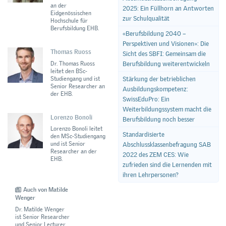
an der
2025: Ein Füllhorn an Antworten
Eidgenössischen
zur Schulqualität
Hochschule für
Berufsbildung EHB.
«Berufsbildung 2040 –
Perspektiven und Visionen»: Die
Thomas Ruoss
Sicht des SBFI: Gemeinsam die
Dr. Thomas Ruoss
Berufsbildung weiterentwickeln
leitet den BSc-
Studiengang und ist
Stärkung der betrieblichen
Senior Researcher an
Ausbildungskompetenz:
der EHB.
SwissEduPro: Ein
Weiterbildungssystem macht die
Lorenzo Bonoli
Berufsbildung noch besser
Lorenzo Bonoli leitet
Standardisierte
den MSc-Studiengang
und ist Senior
Abschlussklassenbefragung SAB
Researcher an der
2022 des ZEM CES: Wie
EHB.
zufrieden sind die Lernenden mit
ihren Lehrpersonen?
Auch von Matilde
Wenger
Dr. Matilde Wenger
ist Senior Researcher
und Senior Lecturer