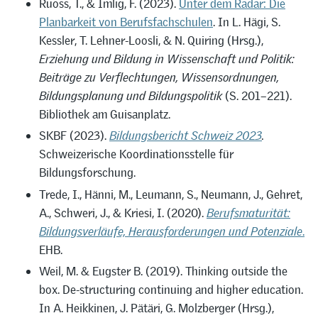
Ruoss, T., & Imlig, F. (2023).
Unter dem Radar: Die
Planbarkeit von Berufsfachschulen
. In L. Hägi, S.
Kessler, T. Lehner-Loosli, & N. Quiring (Hrsg.),
Erziehung und Bildung in Wissenschaft und Politik:
Beiträge zu Verflechtungen, Wissensordnungen,
Bildungsplanung und Bildungspolitik
(S. 201–221).
Bibliothek am Guisanplatz.
SKBF (2023).
Bildungsbericht Schweiz 2023
.
Schweizerische Koordinationsstelle für
Bildungsforschung.
Trede, I., Hänni, M., Leumann, S., Neumann, J., Gehret,
A., Schweri, J., & Kriesi, I. (2020).
Berufsmaturität:
Bildungsverläufe, Herausforderungen und Potenziale
.
EHB.
Weil, M. & Eugster B. (2019). Thinking outside the
box. De-structuring continuing and higher education.
In A. Heikkinen, J. Pätäri, G. Molzberger (Hrsg.),