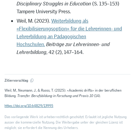
Disciplinary Struggles in Education
(S. 135–153)
Tampere University Press.
Weil, M. (2023).
Weiterbildung als
«Flexibilisierungsoption» für die Lehrerinnen- und
Lehrerbildung an Pädagogischen
Hochschulen.
Beiträge zur Lehrerinnen- und
Lehrerbildung
, 42 (2), 147–164.
Zitiervorschlag
Weil, M., Neumann, J., & Ruoss, T. (2025). «Academic drifts» in der beruflichen
Bildung.
Transfer. Berufsbildung in Forschung und Praxis 10
(14).
https://doi.org/10.64829/13995
Das vorliegende Werk ist urheberrechtlich geschützt. Erlaubt ist jegliche Nutzung
ausser die kommerzielle Nutzung. Die Weitergabe unter der gleichen Lizenz ist
möglich; sie erfordert die Nennung des Urhebers.