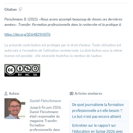
Citation
Fleischmann, D. (2021). «Nous avons accompli beaucoup de choses ces dernières
années».
Transfer. Formation professionnelle dans la recherche et la pratique 6
.
https://doi.org/10.64829/4376
La présente contribution est protégée par le droit d'auteur. Toute utilisation est
autorisée à l'exception de l'utilisation commerciale. La distribution sous la même
licence est possible ; elle nécessite toutefois la mention de l’auteur.
Auteur
Articles similaires
Daniel Fleischmann
De quel journalisme la formation
Jusqu'à fin juin 2026,
professionnelle a-t-elle besoin ?:
Daniel Fleischmann
Le but n’est pas encore atteint
était responsable du
magazine Transfer.
Entretien sur le rapport sur
Formation
professionnelle dans
l'éducation en Suisse 2026 avec