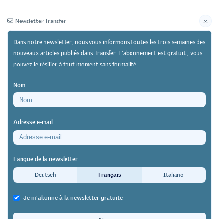
Newsletter Transfer
Dans notre newsletter, nous vous informons toutes les trois semaines des
nouveaux articles publiés dans Transfer. L'abonnement est gratuit ; vous
pouvez le résilier à tout moment sans formalité.
Newsletter
Archives
Nom
30/11/21
Pratique
https://doi.org/10.64829/4376
Adresse e-mail
Josef Widmer, directeur suppléant du SEFRI,
quittera ses fonctions à la fin de l’année
Langue de la newsletter
«Nous avons accompli beaucoup de
Deutsch
Français
Italiano
choses ces dernières années»
Je m'abonne à la newsletter gratuite
Daniel Fleischmann