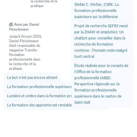
la recherche et la
Stefan C. Wolter, CSRE: La
pratique.
formation professionnelle
supérieure sur la défensive
Aussi par Daniel
Projet de recherche SEFRI mené
Fleischmann
par la ZHAW et emplution: Un
Jusqu'à fin juin 2026,
chatbot pour conseiller dans la
Daniel Fleischmann
recherche de formation
était responsable du
magazine Transfer.
continue : l’humain reste malgré
Formation
tout central
professionnelle dans
la recherche et la
Étude réalisée pour le compte de
pratique.
l'Office de la formation
Le but n’est pas encore atteint
professionnelle (ABB):
Perspective régionale sur la
La formation professionnelle supérieure sur la défensive
formation professionnelle
Lumière et ombre dans la formation professionnelle
supérieure dans le canton de
Saint-Gall
La formation des apprentis est rentable pour les entreprises