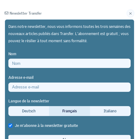
Newsletter Transfer
Dans notre newsletter, nous vous informons toutes les trois semaines des
nouveaux articles publiés dans Transfer. L'abonnement est gratuit ; vous
pouvez le résilier à tout moment sans formalité.
Newsletter
Archives
Nom
27/11/25
Recherche
Adresse e-mail
Analyse des chiffres de l'OFS par l'Union patronale
suisse
Langue de la newsletter
Pénurie de main-d’œuvre qualifiée
Deutsch
Français
Italiano
et augmentation du nombre de
Je m'abonne à la newsletter gratuite
diplômés universitaires au chômage