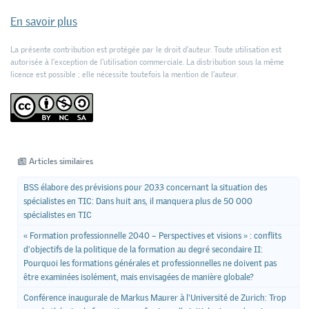
En savoir plus
La présente contribution est protégée par le droit d'auteur. Toute utilisation est
autorisée à l'exception de l'utilisation commerciale. La distribution sous la même
licence est possible ; elle nécessite toutefois la mention de l’auteur.
Articles similaires
BSS élabore des prévisions pour 2033 concernant la situation des
spécialistes en TIC: Dans huit ans, il manquera plus de 50 000
spécialistes en TIC
« Formation professionnelle 2040 – Perspectives et visions » : conflits
d’objectifs de la politique de la formation au degré secondaire II:
Pourquoi les formations générales et professionnelles ne doivent pas
être examinées isolément, mais envisagées de manière globale?
Conférence inaugurale de Markus Maurer à l'Université de Zurich: Trop