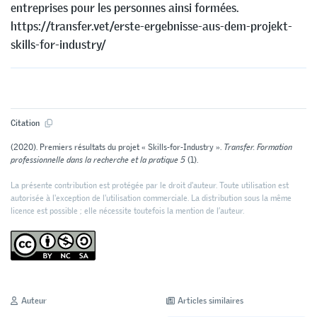
entreprises pour les personnes ainsi formées.
https://transfer.vet/erste-ergebnisse-aus-dem-projekt-
skills-for-industry/
Citation
(2020). Premiers résultats du projet « Skills-for-Industry ».
Transfer. Formation
professionnelle dans la recherche et la pratique 5
(1).
La présente contribution est protégée par le droit d'auteur. Toute utilisation est
autorisée à l'exception de l'utilisation commerciale. La distribution sous la même
licence est possible ; elle nécessite toutefois la mention de l’auteur.
Auteur
Articles similaires