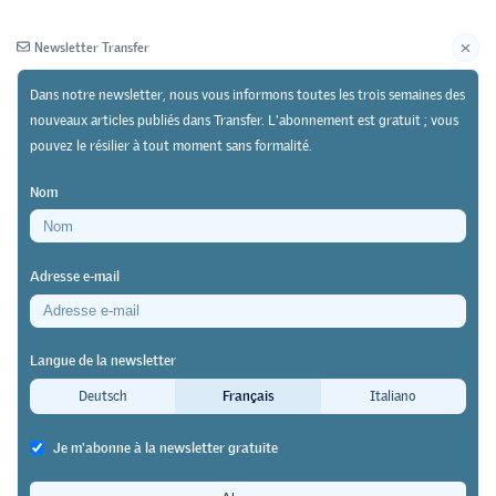
Newsletter Transfer
Dans notre newsletter, nous vous informons toutes les trois semaines des
nouveaux articles publiés dans Transfer. L'abonnement est gratuit ; vous
pouvez le résilier à tout moment sans formalité.
Newsletter
Archives
Nom
16/02/20
Recherche
Adresse e-mail
Formations d'orientation industrielle dans les pays
tiers
Langue de la newsletter
Premiers résultats du projet «
Deutsch
Français
Italiano
Skills-for-Industry »
Je m'abonne à la newsletter gratuite
L’intérêt accru porté à la formation professionnelle par la