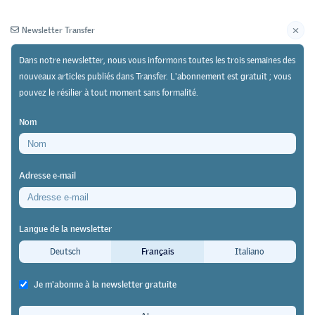
Newsletter Transfer
Dans notre newsletter, nous vous informons toutes les trois semaines des
nouveaux articles publiés dans Transfer. L'abonnement est gratuit ; vous
pouvez le résilier à tout moment sans formalité.
Newsletter
Archives
Nom
05/02/25
Recherche
https://doi.org/10.64829/12334
Adresse e-mail
Scénarios 2024-2033 pour le système de formation
Quelle évolution pour les titres de
Langue de la newsletter
la formation professionnelle ?
Deutsch
Français
Italiano
Jacques Babel
&
Julie Mancini
Je m'abonne à la newsletter gratuite
Face à une reprise démographique marquée et à