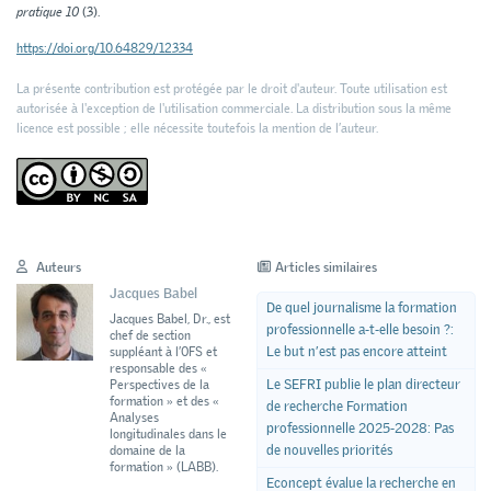
pratique 10
(3).
https://doi.org/10.64829/12334
La présente contribution est protégée par le droit d'auteur. Toute utilisation est
autorisée à l'exception de l'utilisation commerciale. La distribution sous la même
licence est possible ; elle nécessite toutefois la mention de l’auteur.
Auteurs
Articles similaires
Jacques Babel
De quel journalisme la formation
Jacques Babel, Dr., est
professionnelle a-t-elle besoin ?:
chef de section
Le but n’est pas encore atteint
suppléant à l’OFS et
responsable des «
Le SEFRI publie le plan directeur
Perspectives de la
formation » et des «
de recherche Formation
Analyses
professionnelle 2025-2028: Pas
longitudinales dans le
de nouvelles priorités
domaine de la
formation » (LABB).
Econcept évalue la recherche en