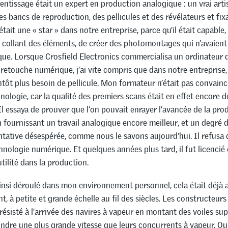
entissage était un expert en production analogique : un vrai arti
 bancs de reproduction, des pellicules et des révélateurs et fix
tait une « star » dans notre entreprise, parce qu’il était capable,
collant des éléments, de créer des photomontages qui n’avaient 
oque. Lorsque Crosfield Electronics commercialisa un ordinateur 
 retouche numérique, j’ai vite compris que dans notre entreprise
ntôt plus besoin de pellicule. Mon formateur n’était pas convainc
nologie, car la qualité des premiers scans était en effet encore 
 Il essaya de prouver que l’on pouvait enrayer l’avancée de la pro
fournissant un travail analogique encore meilleur, et un degré 
ntative désespérée, comme nous le savons aujourd’hui. Il refusa
chnologie numérique. Et quelques années plus tard, il fut licencié c
tilité dans la production.
ainsi déroulé dans mon environnement personnel, cela était déjà a
 à petite et grande échelle au fil des siècles. Les constructeurs
 résisté à l’arrivée des navires à vapeur en montant des voiles su
indre une plus grande vitesse que leurs concurrents à vapeur. O