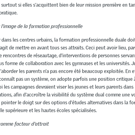
surtout si elles s’acquittent bien de leur mission première en tan
pratique.
 l’image de la formation professionnelle
r dans les centres urbains, la formation professionnelle duale do
l s’agit de mettre en avant tous ses attraits. Ceci peut avoir lieu, p
e rencontres de réseautage, d’interventions de personnes servan
s forme de collaboration avec les gymnases et les universités. Jus
d’aborder les parents n’a pas encore été beaucoup exploitée. En ef
connaît pas un système, on adopte parfois une position critique 
i les campagnes devraient viser les jeunes et leurs parents dans l
tions, afin d’accroître la visibilité du système dual comme une v
e pointer le doigt sur des options d’études alternatives dans la f
le supérieure et les hautes écoles spécialisées.
comme facteur d’attrait