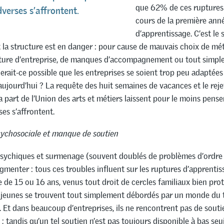
que 62% de ces ruptures 
dverses s’affrontent.
cours de la première ann
d’apprentissage. C’est le 
la structure est en danger : pour cause de mauvais choix de mét
ture d’entreprise, de manques d’accompagnement ou tout simpl
rait-ce possible que les entreprises se soient trop peu adaptées
aujourd’hui ? La requête des huit semaines de vacances et le reje
la part de l’Union des arts et métiers laissent pour le moins pens
ses s’affrontent.
ychosociale et manque de soutien
sychiques et surmenage (souvent doublés de problèmes d’ordre 
gmenter : tous ces troubles influent sur les ruptures d’apprenti
e de 15 ou 16 ans, venus tout droit de cercles familiaux bien pro
jeunes se trouvent tout simplement débordés par un monde du t
 Et dans beaucoup d’entreprises, ils ne rencontrent pas de souti
; tandis qu’un tel soutien n’est pas toujours disponible à bas seui