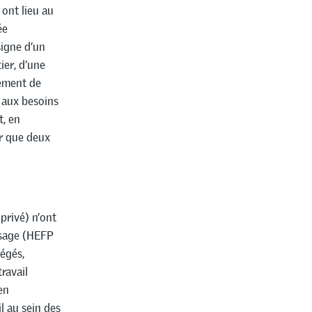
ont lieu au
ée
signe d’un
ier, d’une
ement de
 aux besoins
t, en
er que deux
privé) n’ont
ssage (HEFP
tégés,
ravail
en
l au sein des