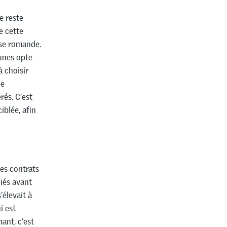
e reste
e cette
sse romande.
unes opte
à choisir
ge
rés. C’est
iblée, afin
es contrats
liés avant
’élevait à
i est
ant, c’est