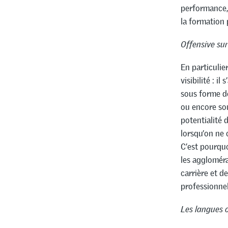
performance, 
la formation 
Offensive sur
En particulie
visibilité : i
sous forme d
ou encore sou
potentialité 
lorsqu’on ne 
C’est pourquo
les aggloméra
carrière et d
professionnel
Les langues 