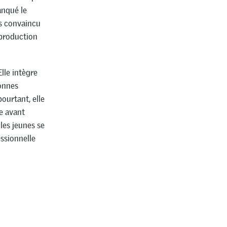
anqué le
ps convaincu
 production
lle intègre
sonnes
pourtant, elle
e avant
les jeunes se
ssionnelle