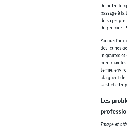
de notre temp
passage à la 
de sa propre 
du premier i
Aujourd’hui, 
des jeunes ge
migrantes et 
perd manifest
terme, enviro
plaignent de 
s’est-elle tr
Les probl
professio
Image et attr