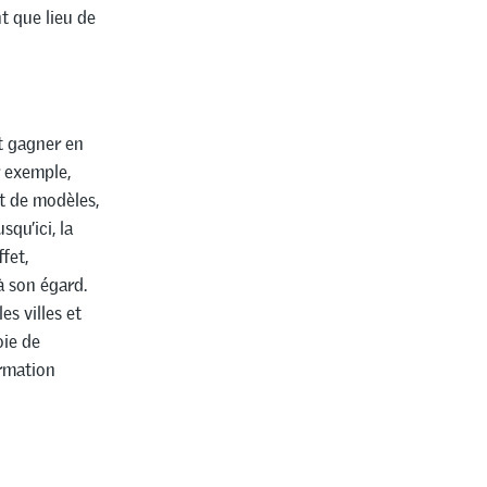
t que lieu de
it gagner en
ar exemple,
t de modèles,
qu’ici, la
fet,
à son égard.
es villes et
oie de
ormation