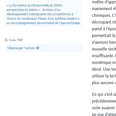
maître d’appr
« La formation professionnelle en 2040 –
maniement des
perspectives et visions » : la vision d’un
développement individualisé des compétences à
chimiques. C’é
l’heure du numérique: Passer d’un système linéaire à
découpant et 
un accompagnement personnalisé de l’apprentissage
pareil à l’ép
permettait la
Créer PDF
n’aurions bie
Télécharger l'article
nouvelle tech
insuffisante.
numérique en 
élevé. Une te
utiliser la te
plus aucune u
Ce qui s’est 
précédemment,
voile avaient
en vue d’atte