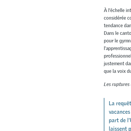
À l’échelle i
considérée c
tendance dans
Dans le canto
pour le gymna
l’apprentissa
professionnel
justement dans
que la voix d
Les ruptures 
La requêt
vacances e
part de l
laissent 