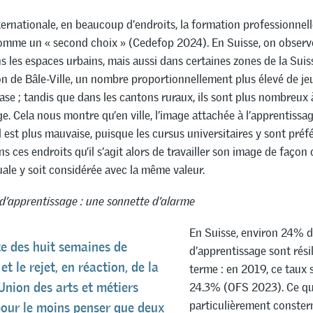
nternationale, en beaucoup d’endroits, la formation professionnell
omme un « second choix » (Cedefop 2024). En Suisse, on observ
 les espaces urbains, mais aussi dans certaines zones de la Sui
n de Bâle-Ville, un nombre proportionnellement plus élevé de je
se ; tandis que dans les cantons ruraux, ils sont plus nombreux 
ge. Cela nous montre qu’en ville, l’image attachée à l’apprentissa
 est plus mauvaise, puisque les cursus universitaires y sont préfé
 ces endroits qu’il s’agit alors de travailler son image de façon c
uale y soit considérée avec la même valeur.
d’apprentissage : une sonnette d’alarme
En Suisse, environ 24% d
e des huit semaines de
d’apprentissage sont rési
t le rejet, en réaction, de la
terme : en 2019, ce taux s
24.3% (OFS 2023). Ce qu
’Union des arts et métiers
particulièrement constern
pour le moins penser que deux