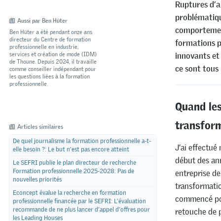
Ruptures d’a
problématiqu
Aussi par Ben Hüter
comportement
Ben Hüter a été pendant onze ans
directeur du Centre de formation
formations p
professionnelle en industrie,
services et création de mode (IDM)
innovants et
de Thoune. Depuis 2024, il travaille
ce sont tous 
comme conseiller indépendant pour
les questions liées à la formation
professionnelle.
Quand les
transfor
Articles similaires
De quel journalisme la formation professionnelle a-t-
J’ai effectué
elle besoin ?: Le but n’est pas encore atteint
début des an
Le SEFRI publie le plan directeur de recherche
Formation professionnelle 2025-2028: Pas de
entreprise de
nouvelles priorités
transformati
Econcept évalue la recherche en formation
commencé pou
professionnelle financée par le SEFRI: L’évaluation
recommande de ne plus lancer d’appel d’offres pour
retouche de p
les Leading Houses