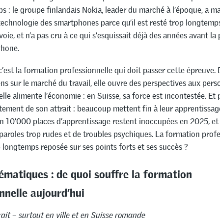
s : le groupe finlandais Nokia, leader du marché à l’époque, a m
technologie des smartphones parce qu’il est resté trop longtem
voie, et n’a pas cru à ce qui s’esquissait déjà des années avant la
Phone.
c’est la formation professionnelle qui doit passer cette épreuve. E
ns sur le marché du travail, elle ouvre des perspectives aux per
elle alimente l’économie : en Suisse, sa force est incontestée. Et 
ement de son attrait : beaucoup mettent fin à leur apprentissag
n 10’000 places d’apprentissage restent inoccupées en 2025, et 
paroles trop rudes et de troubles psychiques. La formation profe
op longtemps reposée sur ses points forts et ses succès ?
ématiques : de quoi souffre la formation
nnelle aujourd’hui
ait – surtout en ville et en Suisse romande