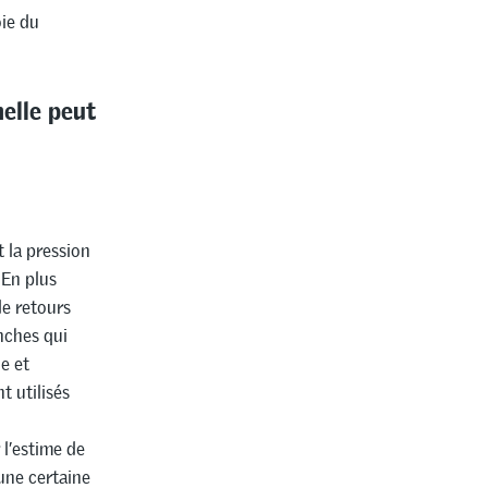
oie du
elle peut
t la pression
 En plus
de retours
anches qui
e et
t utilisés
 l’estime de
 une certaine