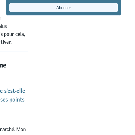
i trois
 un meilleur
s toutes les
plus
s pour cela,
tiver.
une
 s’est-elle
ses points
e marché. Mon