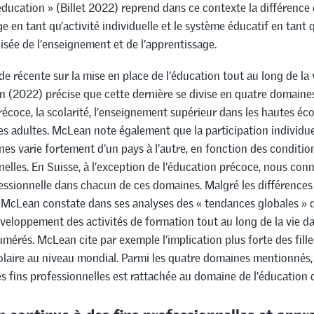
 education » (Billet 2022) reprend dans ce contexte la différence
ge en tant qu’activité individuelle et le système éducatif en tant 
lisée de l’enseignement et de l’apprentissage.
e récente sur la mise en place de l’éducation tout au long de la
(2022) précise que cette dernière se divise en quatre domaines
récoce, la scolarité, l’enseignement supérieur dans les hautes éco
es adultes. McLean note également que la participation individu
es varie fortement d’un pays à l’autre, en fonction des conditio
nnelles. En Suisse, à l’exception de l’éducation précoce, nous con
ssionnelle dans chacun de ces domaines. Malgré les différences
 McLean constate dans ses analyses des « tendances globales » 
éveloppement des activités de formation tout au long de la vie da
érés. McLean cite par exemple l’implication plus forte des fille
laire au niveau mondial. Parmi les quatre domaines mentionnés,
s fins professionnelles est rattachée au domaine de l’éducation 
 continue à des fins professionnelles et appr