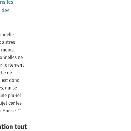
ns les
 des
onnelle
x autres
s moins
ionnelles ne
ur fortement
rtie de
l est donc
s, qui se
ine pluriel
ujet car les
[1]
 Suisse.
ation tout