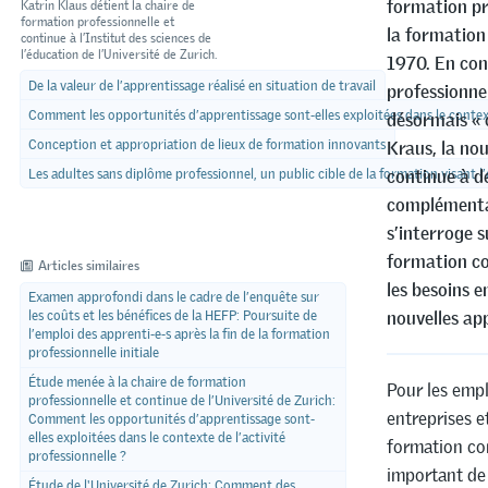
formation pr
Katrin Klaus détient la chaire de
formation professionnelle et
la formation 
continue à l’Institut des sciences de
l’éducation de l’Université de Zurich.
1970. En con
De la valeur de l’apprentissage réalisé en situation de travail
professionnel
Comment les opportunités d’apprentissage sont-elles exploitées dans le contexte
désormais « c
Conception et appropriation de lieux de formation innovants
Kraus, la nou
Les adultes sans diplôme professionnel, un public cible de la formation visant l
continue à de
complémentai
s’interroge 
formation con
Articles similaires
les besoins e
Examen approfondi dans le cadre de l’enquête sur
les coûts et les bénéfices de la HEFP: Poursuite de
nouvelles ap
l’emploi des apprenti-e-s après la fin de la formation
professionnelle initiale
Étude menée à la chaire de formation
Pour les emp
professionnelle et continue de l’Université de Zurich:
entreprises et
Comment les opportunités d’apprentissage sont-
elles exploitées dans le contexte de l’activité
formation co
professionnelle ?
important de
Étude de l'Université de Zurich: Comment des