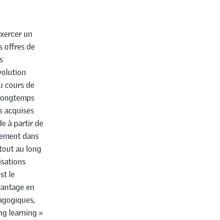
exercer un
s offres de
s
volution
au cours de
a longtemps
s acquises
e à partir de
ulement dans
 tout au long
isations
st le
vantage en
dagogiques,
ong learning »