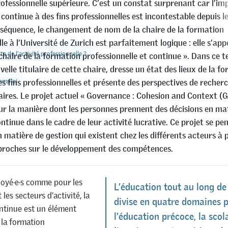
ofessionnelle supérieure. C’est un constat surprenant car l’i
continue à des fins professionnelles est incontestable depuis l
séquence, le changement de nom de la chaire de la formation
le à l’Université de Zurich est parfaitement logique : elle s’app
 de l’activité professionnelle ?
haire de la formation professionnelle et continue ». Dans ce t
velle titulaire de cette chaire, dresse un état des lieux de la f
’emploi
s fins professionnelles et présente des perspectives de recher
res. Le projet actuel « Governance : Cohesion and Context (
sur la manière dont les personnes prennent des décisions en ma
tinue dans le cadre de leur activité lucrative. Ce projet se pe
n matière de gestion qui existent chez les différents acteurs à
proches sur le développement des compétences.
loyé·e·s comme pour les
L’éducation tout au long de 
 les secteurs d’activité, la
divise en quatre domaines p
ntinue est un élément
l’éducation précoce, la scola
 la formation