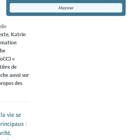
mportance de
es années
elle
exte, Katrin
ormation
che
GoCC) »
tière de
nche aussi sur
 propos des
la vie se
rincipaux :
rité,