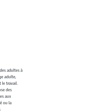
des adultes à
ge adulte,
le travail.
ose des
ées aux
é ou la
s