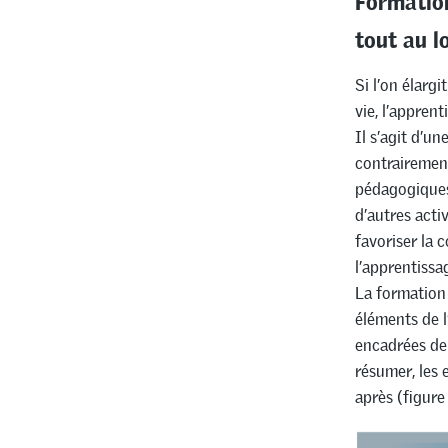
tout au l
Si l’on élarg
vie, l’appren
Il s’agit d’u
contrairement
pédagogiques 
d’autres acti
favoriser la 
l’apprentissa
La formation 
éléments de l
encadrées de 
résumer, les 
après (figure 