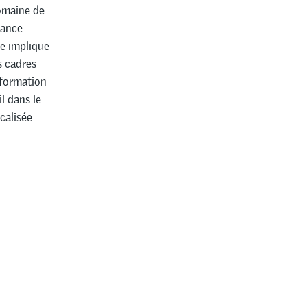
omaine de
nance
le implique
s cadres
 formation
l dans le
calisée