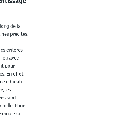
long de la
ines précités.
es critères
lieu avec
ant pour
s. En effet,
me éducatif.
e, les
res sont
nnelle. Pour
nsemble ci-