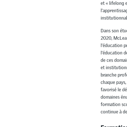
et « lifelong
l’apprentissa
institutionna
Dans son étud
2020, McLean 
l’éducation p
l’éducation d
de ces domain
et institutio
branche profe
chaque pays,
favorisé le d
domaines énum
formation sco
continue à de
Formation