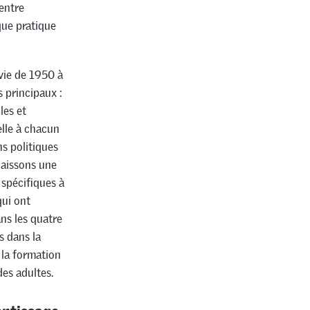
 entre
que pratique
 vie de 1950 à
 principaux :
les et
elle à chacun
ns politiques
naissons une
 spécifiques à
qui ont
ns les quatre
s dans la
 la formation
des adultes.
entissage