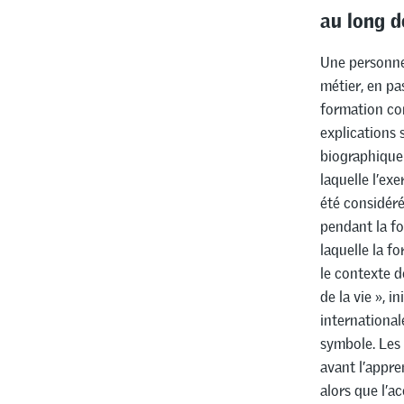
au long d
Une personne 
métier, en pas
formation con
explications 
biographique 
laquelle l’ex
été considér
pendant la fo
laquelle la f
le contexte d
de la vie », 
international
symbole. Les 
avant l’appre
alors que l’ac