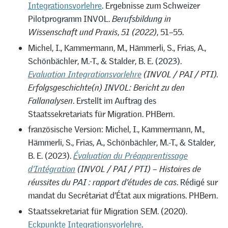
Integrationsvorlehre
. Ergebnisse zum Schweizer
Pilotprogramm INVOL.
Berufsbildung in
Wissenschaft und Praxis
,
51 (2022)
, 51–55.
Michel, I., Kammermann, M., Hämmerli, S., Frias, A.,
Schönbächler, M.-T., & Stalder, B. E. (2023).
Evaluation Integrationsvorlehre
(INVOL / PAI / PTI).
Erfolgsgeschichte(n) INVOL: Bericht zu den
Fallanalysen
. Erstellt im Auftrag des
Staatssekretariats für Migration. PHBern.
französische Version: Michel, I., Kammermann, M.,
Hämmerli, S., Frias, A., Schönbächler, M.-T., & Stalder,
B. E. (2023).
É
valuation du Préapprentissage
d’Intégration
(INVOL / PAI / PTI) – Histoires de
réussites du PAI : rapport d’études de cas
. Rédigé sur
mandat du Secrétariat d’État aux migrations. PHBern.
Staatssekretariat für Migration SEM. (2020).
Eckpunkte Integrationsvorlehre
.