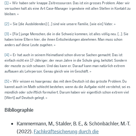
[1]
« Wir haben sehr knappe Zeitressourcen. Das ist ein grosses Problem. Aber wir
versuchen halt als eine Art Case-Manager irgendwie mit allen Stellen in Kontakt zu
bleiben. »
[2]
« Sie [die Ausbildenden] […] sind wie unsere Familie, [wie ein] Vater. »
[3]
« [Für] junge Menschen, die in die Schweiz kommen, ist alles völlig neu. […]. Sie
haben keine Eltern hier, die ihnen Entscheidungen abnehmen. Man muss schon
anders auf diese Leute zugehen. »
[4]
« Er hat auch in seinem Heimatland schon diverse Sachen gemacht. Das ist
einfach nicht ein 17-Jähriger, der neun Jahre in die Schule ging, behütet. Sondern
der musste zu sich schauen. Und das kann er. Darauf kann man natürlich extrem
aufbauen als Lehrperson. Genau gleich wie im Geschäft. »
[5]
« Wir wissen es haargenau: das mit dem Deutsch ist das grösste Problem. Du
kannst auch im Math schlecht bestehen, wenn du die Aufgabe nicht verstehst, sei es
mündlich oder schriftlich formuliert. Darum haben wir eigentlich schon extrem viel
[Wert] auf Deutsch gelegt. »
Bibliographie
Kammermann, M., Stalder, B. E., & Schönbächler, M.-T.
(2022).
Fachkräftesicherung durch die