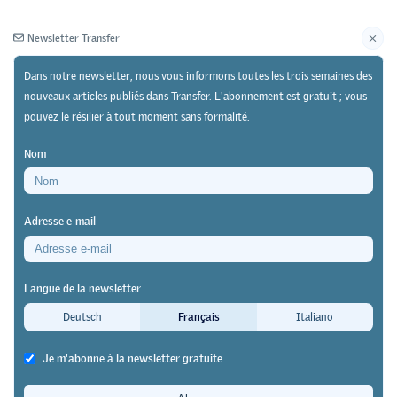
Newsletter Transfer
Dans notre newsletter, nous vous informons toutes les trois semaines des
nouveaux articles publiés dans Transfer. L'abonnement est gratuit ; vous
pouvez le résilier à tout moment sans formalité.
Newsletter
Archives
Nom
29/03/24
Recherche
https://doi.org/10.64829/10688
Adresse e-mail
Le préapprentissage d’intégration (PAI) pour
personnes migrantes et réfugiées
Langue de la newsletter
Une passerelle solide vers la
Deutsch
Français
Italiano
formation professionnelle
Je m'abonne à la newsletter gratuite
Barbara E. Stalder
&
Marie-Theres Schönbächler