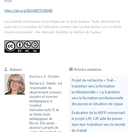
9
(5).
https://doi.org/10.64829/10688
La présente contribution est protégée par le droit d'auteur. Toute utilisation est
autorisée à l'exception de l'utilisation commerciale. La distribution sous la même
licence est possible ; elle nécessite toutefois la mention de l’auteur.
Auteurs
Articles similaires
Barbara E. Stalder
Projet de recherche « Trail –
Barbara E. Stalder est
transition vers la formation
responsable du
professionnelle »: La transition
département sciences
sociales et sciences
vers la formation professionnelle
pédagogiques à
des jeunes en situation de risque
l’institut
Sekundarstufe II de
Évaluation de la HEFP concernant
la Haute école
le projet Lift: Lift aide les jeunes
pédagogique de
Berne. Elle pilote
dans leur transition vers le monde
plusieurs projets de
du travail
recherche portant sur