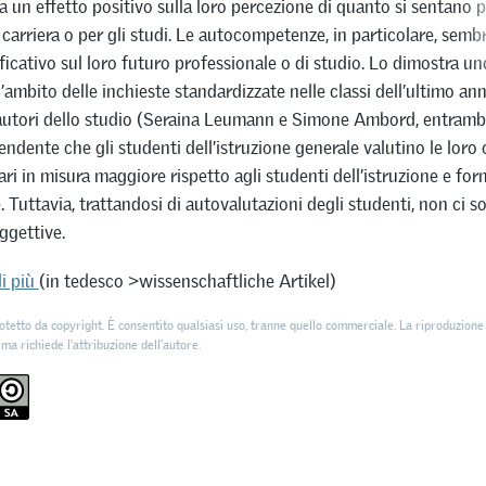
ha un effetto positivo sulla loro percezione di quanto si sentano p
a carriera o per gli studi. Le autocompetenze, in particolare, sem
ficativo sul loro futuro professionale o di studio. Lo dimostra un
’ambito delle inchieste standardizzate nelle classi dell’ultimo a
autori dello studio (Seraina Leumann e Simone Ambord, entramb
endente che gli studenti dell’istruzione generale valutino le lor
nari in misura maggiore rispetto agli studenti dell’istruzione e fo
. Tuttavia, trattandosi di autovalutazioni degli studenti, non ci s
ggettive.
i più
(in tedesco >wissenschaftliche Artikel)
otetto da copyright. È consentito qualsiasi uso, tranne quello commerciale. La riproduzione 
 ma richiede l'attribuzione dell’autore.