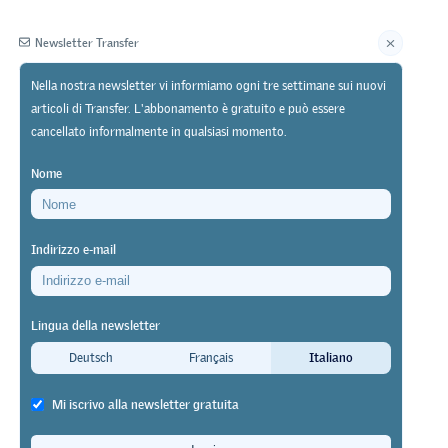
Newsletter Transfer
Nella nostra newsletter vi informiamo ogni tre settimane sui nuovi
articoli di Transfer. L'abbonamento è gratuito e può essere
Editore
cancellato informalmente in qualsiasi momento.
Nome
Indirizzo e-mail
ea (SAB)
Lingua della newsletter
neriche?
Deutsch
Français
Italiano
 formazione
Mi iscrivo alla newsletter gratuita
vamente