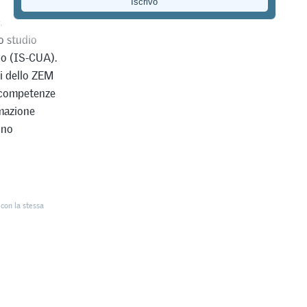
reparati per
brano avere un
o studio
nno (IS-CUA).
i dello ZEM
o competenze
rmazione
ono
con la stessa