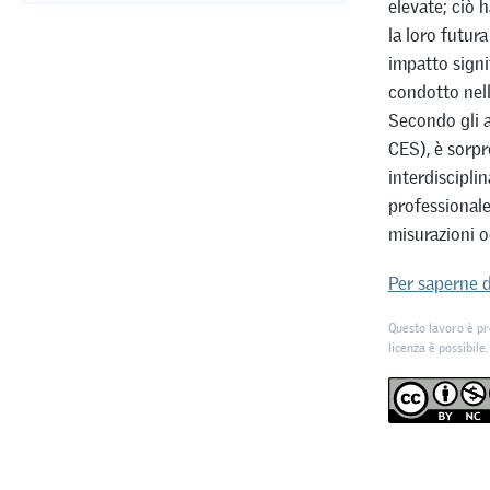
elevate; ciò 
la loro futur
impatto signi
condotto nell
Secondo gli 
CES), è sorpr
interdiscipli
professionale
misurazioni o
Per saperne d
Questo lavoro è pr
licenza è possibile,