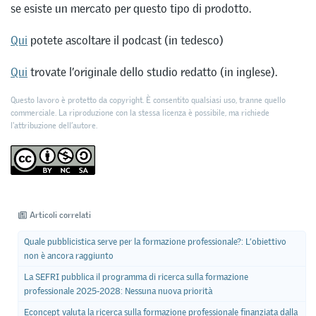
se esiste un mercato per questo tipo di prodotto.
Qui
potete ascoltare il podcast (in tedesco)
Qui
trovate l’originale dello studio redatto (in inglese).
Questo lavoro è protetto da copyright. È consentito qualsiasi uso, tranne quello
commerciale. La riproduzione con la stessa licenza è possibile, ma richiede
l'attribuzione dell’autore.
Articoli correlati
Quale pubblicistica serve per la formazione professionale?: L’obiettivo
non è ancora raggiunto
La SEFRI pubblica il programma di ricerca sulla formazione
professionale 2025-2028: Nessuna nuova priorità
Econcept valuta la ricerca sulla formazione professionale finanziata dalla