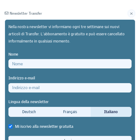
Newsletter Transfer
Nella nostra newsletter vi informiamo ogni tre settimane sui nuovi
articoli di Transfer. L'abbonamento è gratuito e può essere cancellato
informalmente in qualsiasi momento.
Newsletter
Archivio
Nome
21/10/25
Ricerca
Indirizzo e-mail
Un podcast generato dall'intelligenza artificiale
presenta lo studio Grit in un linguaggio quotidiano
Lingua della newsletter
I ricercatori aprono nuove strade
Deutsch
Français
Italiano
nella divulgazione della ricerca
Mi iscrivo alla newsletter gratuita
educativa