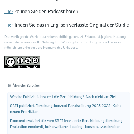
Hier
können Sie den Podcast hören
Hier
finden Sie das in Englisch verfasste Original der Studie
Das vorliegende Werk ist urheberrechtlich geschützt. Erlaubt ist jegliche Nutzung
ausser die kommerzielle Nutzung. Die Weitergabe unter der gleichen Lizenz ist
möglich; sie erfordert die Nennung des Urhebers.
Ähnliche Beiträge
Welche Publizistik braucht die Berufsbildung?: Noch nicht am Ziel
SBFI publiziert Forschungskonzept Berufsbildung 2025-2028: Keine
neuen Prioritäten
Econcept evaluiert die vom SBFI finanzierte Berufsbildungsforschung:
Evaluation empfiehlt, keine weiteren Leading Houses auszuschreiben