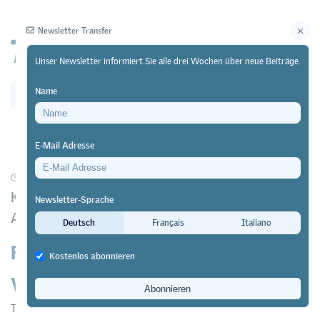
Newsletter Transfer
Unser Newsletter informiert Sie alle drei Wochen über neue Beiträge.
Name
Newsletter
Archiv
E-Mail Adresse
17/10/25
Forschung
KI-generierter Podcast präsentiert Grit-Studie in
Newsletter-Sprache
Alltagssprache
Deutsch
Français
Italiano
Forscher gehen neue Wege in der
Kostenlos abonnieren
Vermittlung von Bildungsforschung
Transfer