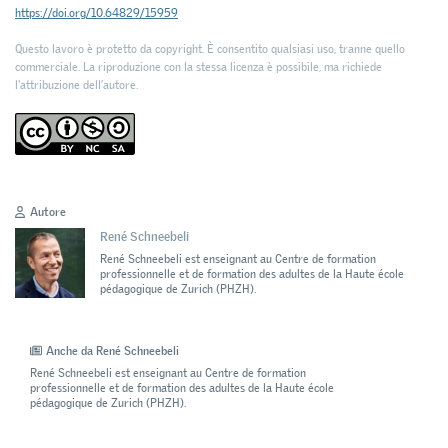
https://doi.org/10.64829/15959
Questo lavoro è protetto da copyright. È consentito qualsiasi uso, tranne quello
commerciale. La riproduzione con la stessa licenza è possibile, ma richiede
l'attribuzione dell’autore.
Autore
René Schneebeli
René Schneebeli est enseignant au Centre de formation
professionnelle et de formation des adultes de la Haute école
pédagogique de Zurich (PHZH).
Anche da René Schneebeli
René Schneebeli est enseignant au Centre de formation
professionnelle et de formation des adultes de la Haute école
pédagogique de Zurich (PHZH).