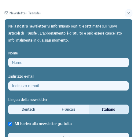
Newsletter Transfer
Nella nostra newsletter vi informiamo ogni tre settimane sui nuovi
articoli di Transfer. L'abbonamento è gratuito e può essere cancellato
informalmente in qualsiasi momento.
Newsletter
Archivio
Nome
29/06/26
https://doi.org/10.64829/15959
Indirizzo e-mail
Serie tematica sulla formazione professionale
dell’Alta scuola pedagogica di Zurigo e della Table
Lingua della newsletter
Ronde Scuole professionali
Deutsch
Français
Italiano
La riforma silenziosa
Mi iscrivo alla newsletter gratuita
René Schneebeli