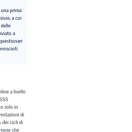
n una prima
tesse, a cui
 delle
nviato a
 questionari
onosciuti
nline a livello
 SSS
o solo in
restazioni di
dei cicli di
rsone che