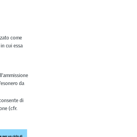
izzato come
in cui essa
ll’ammissione
l’esonero da
consente di
one (cfr.