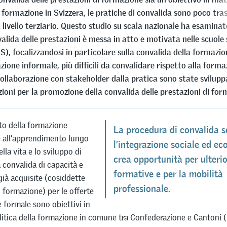
a formazione in Svizzera, le pratiche di convalida sono poco tra
 livello terziario. Questo studio su scala nazionale ha esaminat
lida delle prestazioni è messa in atto e motivata nelle scuole 
S), focalizzandosi in particolare sulla convalida della formazi
zione informale, più difficili da convalidare rispetto alla form
collaborazione con stakeholder dalla pratica sono state svilupp
oni per la promozione della convalida delle prestazioni di for
to della formazione
La procedura di convalida s
e all’apprendimento lungo
l’integrazione sociale ed e
ella vita e lo sviluppo di
crea opportunità per ulterio
a convalida di capacità e
formative e per la mobilità
ià acquisite (cosiddette
professionale.
i formazione) per le offerte
 formale sono obiettivi in
litica della formazione in comune tra Confederazione e Cantoni 