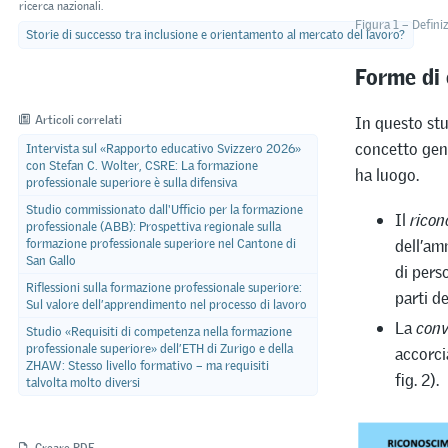
ricerca nazionali.
Figura 1 – Defini
Storie di successo tra inclusione e orientamento al mercato del lavoro?
Forme di 
Articoli correlati
In questo stu
concetto gene
Intervista sul «Rapporto educativo Svizzero 2026»
con Stefan C. Wolter, CSRE: La formazione
ha luogo.
professionale superiore è sulla difensiva
Studio commissionato dall'Ufficio per la formazione
Il
ricon
professionale (ABB): Prospettiva regionale sulla
formazione professionale superiore nel Cantone di
dell’am
San Gallo
di pers
Riflessioni sulla formazione professionale superiore:
parti de
Sul valore dell’apprendimento nel processo di lavoro
La
conv
Studio «Requisiti di competenza nella formazione
professionale superiore» dell’ETH di Zurigo e della
accorci
ZHAW: Stesso livello formativo – ma requisiti
fig. 2).
talvolta molto diversi