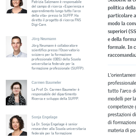
Patrizia Salzmann è responsabile
del campo di ricerca «Esperienza e
politica dell
apprendimento lungo tutto l’arco
particolare a
della vita» presso la SUFFP. Ha
diretto il progetto di ricerca FNS
modo la conva
Digi-Care.
superiori (SS
e della forma
Jörg Neumann
Jörg Neumann è collaboratore
formale. In 
scientifico presso l’Osservatorio
raccomandazi
svizzero per la formazione
professionale (OBS) della Scuola
universitaria federale per la
formazione professionale (SUFFP).
L’orientamen
professional
Carmen Baumeler
La Prof. Dr. Carmen Baumeler è
tutto l’arco d
responsabile del dipartimento
modelli per l
Ricerca e sviluppo della SUFFP.
competenze g
prestazioni d
Sonja Engelage
di formazione
La Dr. Sonja Engelage è senior
researcher alla Scuola universitaria
materia di po
federale per la formazione