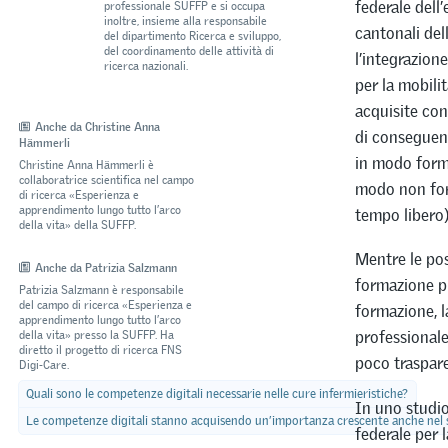
federale dell
professionale SUFFP e si occupa
inoltre, insieme alla responsabile
cantonali del
del dipartimento Ricerca e sviluppo,
del coordinamento delle attività di
l’integrazion
ricerca nazionali.
per la mobili
acquisite con
Anche da Christine Anna
di conseguenz
Hämmerli
in modo forma
Christine Anna Hämmerli è
collaboratrice scientifica nel campo
modo non form
di ricerca «Esperienza e
apprendimento lungo tutto l’arco
tempo libero)
della vita» della SUFFP.
Mentre le pos
Anche da Patrizia Salzmann
formazione pr
Patrizia Salzmann è responsabile
del campo di ricerca «Esperienza e
formazione, l
apprendimento lungo tutto l’arco
professionale 
della vita» presso la SUFFP. Ha
diretto il progetto di ricerca FNS
poco traspare
Digi-Care.
Quali sono le competenze digitali necessarie nelle cure infermieristiche?
In uno studio
Le competenze digitali stanno acquisendo un’importanza crescente anche nel s
federale per 