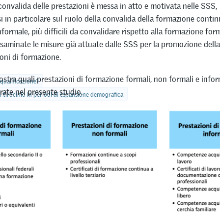
onvalida delle prestazioni è messa in atto e motivata nelle SSS,
i in particolare sul ruolo della convalida della formazione contin
formale, più difficili da convalidare rispetto alla formazione for
saminate le misure già attuate dalle SSS per la promozione dell
ioni di formazione.
ostra quali prestazioni di formazione formali, non formali e info
 qualificazione?
rate nel presente studio.
 tirocinio in periodi di espansione demografica