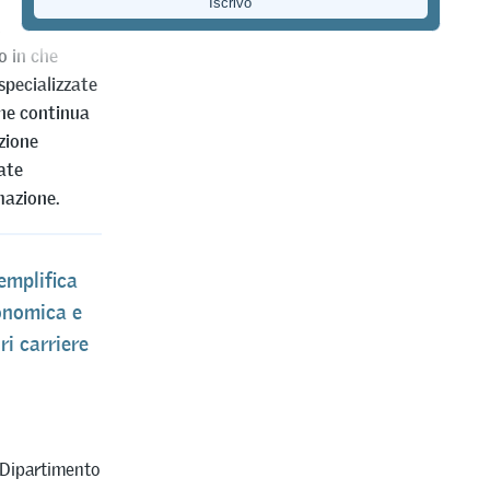
sparenti in
o in che
specializzate
one continua
azione
ate
mazione.
emplifica
conomica e
ri carriere
(Dipartimento