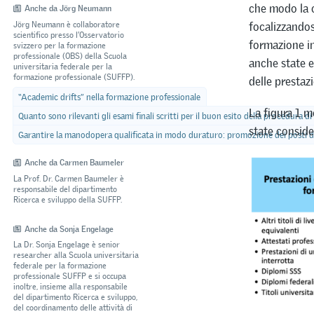
che modo la c
Anche da Jörg Neumann
Jörg Neumann è collaboratore
focalizzandos
scientifico presso l’Osservatorio
formazione in
svizzero per la formazione
professionale (OBS) della Scuola
anche state e
universitaria federale per la
formazione professionale (SUFFP).
delle prestaz
“Academic drifts” nella formazione professionale
La figura 1 m
Quanto sono rilevanti gli esami finali scritti per il buon esito della procedura di
state conside
Garantire la manodopera qualificata in modo duraturo: promozione dei posti di
Anche da Carmen Baumeler
La Prof. Dr. Carmen Baumeler è
responsabile del dipartimento
Ricerca e sviluppo della SUFFP.
Anche da Sonja Engelage
La Dr. Sonja Engelage è senior
researcher alla Scuola universitaria
federale per la formazione
professionale SUFFP e si occupa
inoltre, insieme alla responsabile
del dipartimento Ricerca e sviluppo,
del coordinamento delle attività di