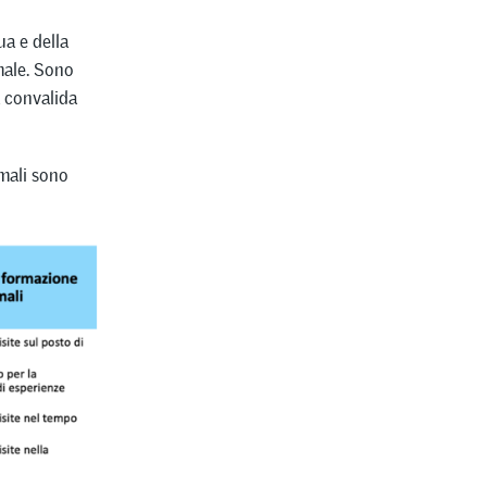
ua e della
male. Sono
a convalida
rmali sono