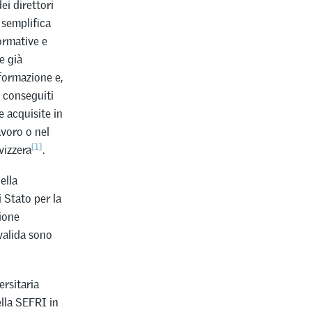
ei direttori
 semplifica
ormative e
e già
 formazione e,
i conseguiti
 acquisite in
avoro o nel
[1]
vizzera
.
ella
 Stato per la
ione
nvalida sono
ersitaria
lla SEFRI in