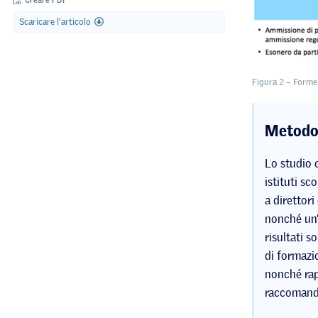
Creare PDF
Scaricare l'articolo
Figura 2 – Forme 
Metodo
Lo studio c
istituti sc
a direttori
nonché un’
risultati s
di formazio
nonché rap
raccomanda