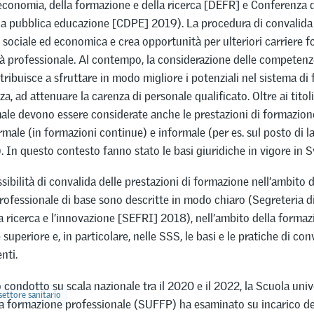
’economia, della formazione e della ricerca [DEFR] e Conferenza d
la pubblica educazione [CDPE] 2019). La procedura di convalida
e sociale ed economica e crea opportunità per ulteriori carriere f
tà professionale. Al contempo, la considerazione delle competenz
tribuisce a sfruttare in modo migliore i potenziali nel sistema di
a, ad attenuare la carenza di personale qualificato. Oltre ai titol
le devono essere considerate anche le prestazioni di formazione
ale (in formazioni continue) e informale (per es. sul posto di l
. In questo contesto fanno stato le basi giuridiche in vigore in S
sibilità di convalida delle prestazioni di formazione nell’ambito d
ofessionale di base sono descritte in modo chiaro (Segreteria di
a ricerca e l’innovazione [SEFRI] 2018), nell’ambito della formaz
superiore e, in particolare, nelle SSS, le basi e le pratiche di co
nti.
 condotto su scala nazionale tra il 2020 e il 2022, la Scuola univ
ettore sanitario
la formazione professionale (SUFFP) ha esaminato su incarico de