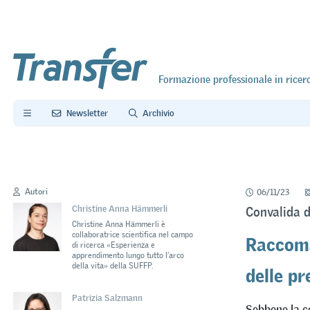
Formazione professionale in ricer
Newsletter
Archivio
Autori
06/11/23
Christine Anna Hämmerli
Convalida d
Christine Anna Hämmerli è
Raccoma
collaboratrice scientifica nel campo
di ricerca «Esperienza e
apprendimento lungo tutto l’arco
delle pr
della vita» della SUFFP.
Patrizia Salzmann
Sebbene la co