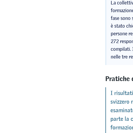
La colletti
formazione
fase sono s
è stato chi
persone res
272 respon
compilati.
nelle tre re
Pratiche 
I risultat
svizzero 
esaminate
parte la 
formazio