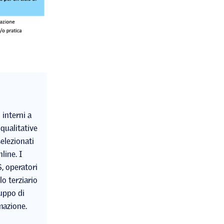
 interni a
 qualitative
selezionati
line. I
, operatori
lo terziario
uppo di
mazione.