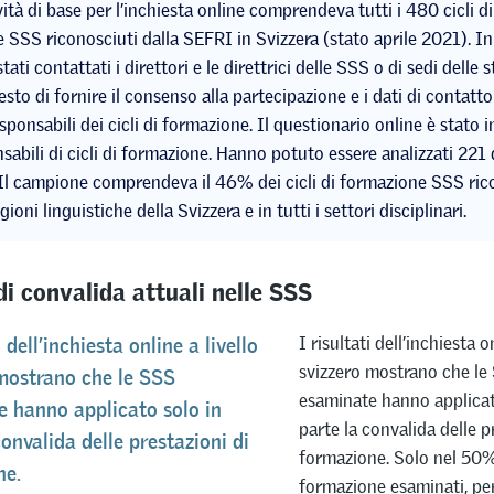
vità di base per l’inchiesta online comprendeva tutti i 480 cicli di
 SSS riconosciuti dalla SEFRI in Svizzera (stato aprile 2021). I
tati contattati i direttori e le direttrici delle SSS o di sedi delle s
esto di fornire il consenso alla partecipazione e i dati di contatto
ponsabili dei cicli di formazione. Il questionario online è stato i
sabili di cicli di formazione. Hanno potuto essere analizzati 221
 Il campione comprendeva il 46% dei cicli di formazione SSS ric
gioni linguistiche della Svizzera e in tutti i settori disciplinari.
di convalida attuali nelle SSS
I risultati dell’inchiesta o
i dell’inchiesta online a livello
svizzero mostrano che le
mostrano che le SSS
esaminate hanno applicat
 hanno applicato solo in
parte la convalida delle p
convalida delle prestazioni di
formazione. Solo nel 50% 
ne.
formazione esaminati, pe