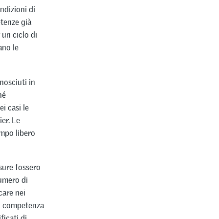
ndizioni di
tenze già
 un ciclo di
ano le
nosciuti in
hé
i casi le
ier. Le
empo libero
isure fossero
numero di
care nei
 di competenza
ficati di