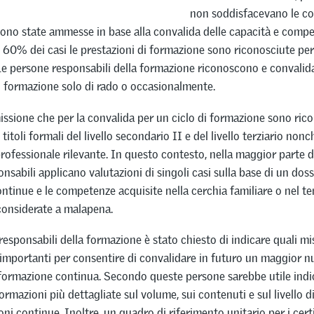
non soddisfacevano le co
ono state ammesse in base alla convalida delle capacità e compe
l 60% dei casi le prestazioni di formazione sono riconosciute per
e persone responsabili della formazione riconoscono e convalid
i formazione solo di rado o occasionalmente.
issione che per la convalida per un ciclo di formazione sono rico
titoli formali del livello secondario II e del livello terziario nonc
professionale rilevante. In questo contesto, nella maggior parte de
nsabili applicano valutazioni di singoli casi sulla base di un doss
ntinue e le competenze acquisite nella cerchia familiare o nel t
considerate a malapena.
responsabili della formazione è stato chiesto di indicare quali m
 importanti per consentire di convalidare in futuro un maggior 
i formazione continua. Secondo queste persone sarebbe utile indi
nformazioni più dettagliate sul volume, sui contenuti e sul livello
ni continue. Inoltre, un quadro di riferimento unitario per i certi