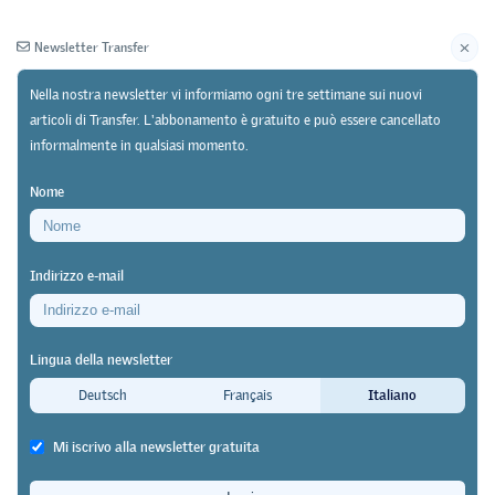
Newsletter Transfer
Nella nostra newsletter vi informiamo ogni tre settimane sui nuovi
articoli di Transfer. L'abbonamento è gratuito e può essere cancellato
informalmente in qualsiasi momento.
Newsletter
Archivio
Nome
11/02/25
Ricerca
Indirizzo e-mail
Studio del Prof. Dr. Franz Eberle per conto della
Commissione svizzera di maturità
Lingua della newsletter
Successo e abbandono degli studi
Deutsch
Français
Italiano
universitari
Mi iscrivo alla newsletter gratuita
Transfer