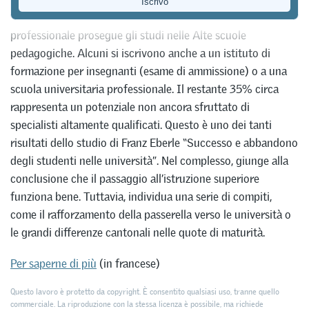
Solo il 60% circa degli studenti della maturità
professionale prosegue gli studi nelle Alte scuole
pedagogiche. Alcuni si iscrivono anche a un istituto di
formazione per insegnanti (esame di ammissione) o a una
scuola universitaria professionale. Il restante 35% circa
rappresenta un potenziale non ancora sfruttato di
specialisti altamente qualificati. Questo è uno dei tanti
risultati dello studio di Franz Eberle “Successo e abbandono
degli studenti nelle università”. Nel complesso, giunge alla
conclusione che il passaggio all’istruzione superiore
funziona bene. Tuttavia, individua una serie di compiti,
come il rafforzamento della passerella verso le università o
le grandi differenze cantonali nelle quote di maturità.
Per saperne di più
(in francese)
Questo lavoro è protetto da copyright. È consentito qualsiasi uso, tranne quello
commerciale. La riproduzione con la stessa licenza è possibile, ma richiede