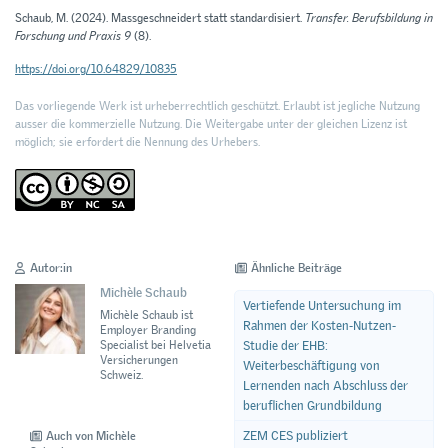
Schaub, M. (2024). Massgeschneidert statt standardisiert.
Transfer. Berufsbildung in
Forschung und Praxis 9
(8).
https://doi.org/10.64829/10835
Das vorliegende Werk ist urheberrechtlich geschützt. Erlaubt ist jegliche Nutzung
ausser die kommerzielle Nutzung. Die Weitergabe unter der gleichen Lizenz ist
möglich; sie erfordert die Nennung des Urhebers.
Autor:in
Ähnliche Beiträge
Michèle Schaub
Vertiefende Untersuchung im
Michèle Schaub ist
Rahmen der Kosten-Nutzen-
Employer Branding
Studie der EHB:
Specialist bei Helvetia
Versicherungen
Weiterbeschäftigung von
Schweiz.
Lernenden nach Abschluss der
beruflichen Grundbildung
ZEM CES publiziert
Auch von Michèle