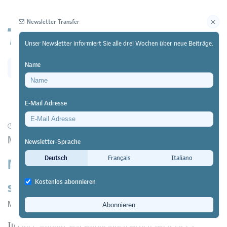
Newsletter Transfer
Unser Newsletter informiert Sie alle drei Wochen über neue Beiträge.
Name
Newsletter
Archiv
E-Mail Adresse
30/05/24
Praxis
https://doi.org/10.64829/10835
Modulares Ausbildungsprogramm bei Helvetia
Newsletter-Sprache
Massgeschneidert statt
Deutsch
Français
Italiano
standardisiert
Kostenlos abonnieren
Michèle Schaub
In einer ständig sich wandelnden Arbeitswelt ist es