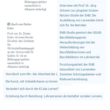
Bildungsprojekten
Interview mit Prof. Dr. Jürg
namentlich in
Albanien beteiligt.
Schweri zur jüngsten Kosten-
Nutzen-Studie der EHB: Die
Ausbildung von Lernenden lohnt
Auch von Dieter
sich für die Betriebe
Euler
EHB-Studie gewinnt den SGAB-
Prof. em. Dr. Dieter
Euler ist emeritierter
Berufsbildungspreis:
Direktor des Instituts
Herausforderungen bei der
für
Weiterbildung von
Wirtschaftspädagogik
an der Universität St.
Berufsbildnerinnen und
Gallen. Er ist an
Berufsbildnern im Lehrbetrieb
Bildungsprojekten
namentlich in
Forschungsarbeit der EHB:
Albanien beteiligt.
Gesundheit von Lernenden:
Vom Buch zum Ohr: Der Abschied der Lesekultur?
Zwischen Schutzgedanken und
Risikoverharmlosung
Die Kunst, mit Unbelehrbaren zu kommunizieren
Verändert sich durch die KI das Lernen?
Erziehung durch Beziehung: Lehrpersonen als Gestalter sozialen Lernens