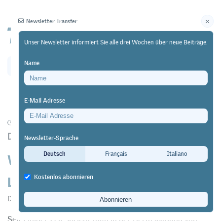
Newsletter Transfer
Unser Newsletter informiert Sie alle drei Wochen über neue Beiträge.
Name
Newsletter
Archiv
E-Mail Adresse
22/04/24
Diskussion
https://doi.org/10.64829/10743
Dieter Euler
Newsletter-Sprache
Wenn das Neue nicht ganz neu ist:
Deutsch
Français
Italiano
Lernkulturen in der Berufsbildung
Kostenlos abonnieren
Dieter Euler
Seit einiger Zeit spricht man in der Berufsbildung von