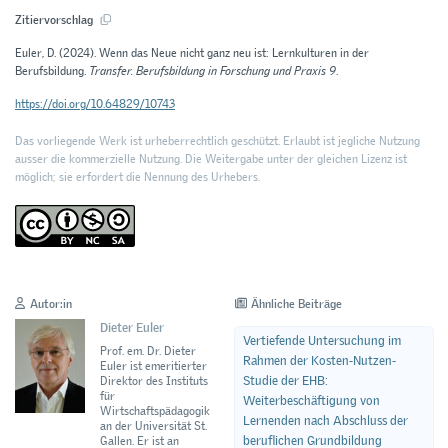
Zitiervorschlag
Euler, D. (2024). Wenn das Neue nicht ganz neu ist: Lernkulturen in der
Berufsbildung.
Transfer. Berufsbildung in Forschung und Praxis 9
.
https://doi.org/10.64829/10743
Das vorliegende Werk ist urheberrechtlich geschützt. Erlaubt ist jegliche Nutzung
ausser die kommerzielle Nutzung. Die Weitergabe unter der gleichen Lizenz ist
möglich; sie erfordert die Nennung des Urhebers.
Autor:in
Ähnliche Beiträge
Dieter Euler
Vertiefende Untersuchung im
Prof. em. Dr. Dieter
Rahmen der Kosten-Nutzen-
Euler ist emeritierter
Studie der EHB:
Direktor des Instituts
für
Weiterbeschäftigung von
Wirtschaftspädagogik
Lernenden nach Abschluss der
an der Universität St.
beruflichen Grundbildung
Gallen. Er ist an