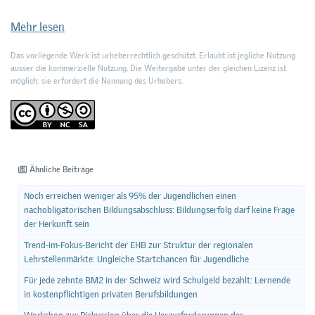
Mehr lesen
Das vorliegende Werk ist urheberrechtlich geschützt. Erlaubt ist jegliche Nutzung
ausser die kommerzielle Nutzung. Die Weitergabe unter der gleichen Lizenz ist
möglich; sie erfordert die Nennung des Urhebers.
Ähnliche Beiträge
Noch erreichen weniger als 95% der Jugendlichen einen
nachobligatorischen Bildungsabschluss: Bildungserfolg darf keine Frage
der Herkunft sein
Trend-im-Fokus-Bericht der EHB zur Struktur der regionalen
Lehrstellenmärkte: Ungleiche Startchancen für Jugendliche
Für jede zehnte BM2 in der Schweiz wird Schulgeld bezahlt: Lernende
in kostenpflichtigen privaten Berufsbildungen