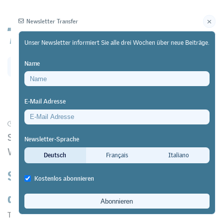
Newsletter Transfer
Unser Newsletter informiert Sie alle drei Wochen über neue Beiträge.
Name
Newsletter
Archiv
E-Mail Adresse
05/11/25
Forschung
Studie des Instituts für Schweizer
Newsletter-Sprache
Wirtschaftspolitik (IWP) der Universität Luzern
Deutsch
Français
Italiano
Soziale Aufstiegschancen sind in
Kostenlos abonnieren
der Schweiz intakt
Transfer