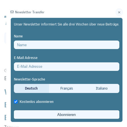
Newsletter Transfer
Unser Newsletter informiert Sie alle drei Wochen über neue Beiträge.
Name
Newsletter
Archiv
E-Mail Adresse
30/10/24
Forschung
Evaluation der Gremienstruktur der Berufsbildung
Newsletter-Sprache
Wie gut ist die Governance der
Deutsch
Français
Italiano
Berufsbildung auf nationaler
Kostenlos abonnieren
Ebene?
Transfer