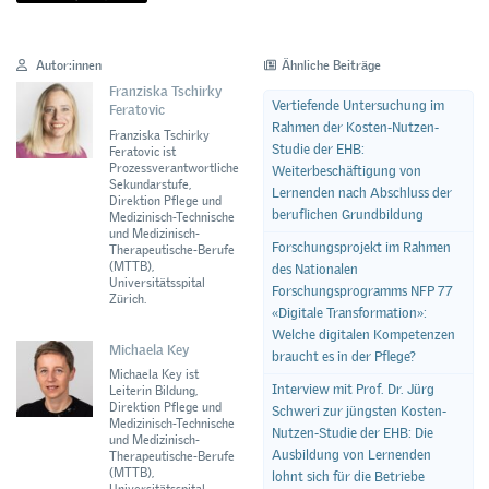
Autor:innen
Ähnliche Beiträge
Franziska Tschirky
Vertiefende Untersuchung im
Feratovic
Rahmen der Kosten-Nutzen-
Franziska Tschirky
Studie der EHB:
Feratovic ist
Prozessverantwortliche
Weiterbeschäftigung von
Sekundarstufe,
Lernenden nach Abschluss der
Direktion Pflege und
beruflichen Grundbildung
Medizinisch-Technische
und Medizinisch-
Forschungsprojekt im Rahmen
Therapeutische-Berufe
(MTTB),
des Nationalen
Universitätsspital
Forschungsprogramms NFP 77
Zürich.
«Digitale Transformation»:
Welche digitalen Kompetenzen
Michaela Key
braucht es in der Pflege?
Michaela Key ist
Interview mit Prof. Dr. Jürg
Leiterin Bildung,
Direktion Pflege und
Schweri zur jüngsten Kosten-
Medizinisch-Technische
Nutzen-Studie der EHB: Die
und Medizinisch-
Ausbildung von Lernenden
Therapeutische-Berufe
(MTTB),
lohnt sich für die Betriebe