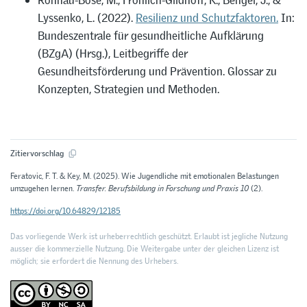
Lyssenko, L. (2022).
Resilienz und Schutzfaktoren.
In:
Bundeszentrale für gesundheitliche Aufklärung
(BZgA) (Hrsg.), Leitbegriffe der
Gesundheitsförderung und Prävention. Glossar zu
Konzepten, Strategien und Methoden.
Zitiervorschlag
Feratovic, F. T. & Key, M. (2025). Wie Jugendliche mit emotionalen Belastungen
umzugehen lernen.
Transfer. Berufsbildung in Forschung und Praxis 10
(2).
https://doi.org/10.64829/12185
Das vorliegende Werk ist urheberrechtlich geschützt. Erlaubt ist jegliche Nutzung
ausser die kommerzielle Nutzung. Die Weitergabe unter der gleichen Lizenz ist
möglich; sie erfordert die Nennung des Urhebers.