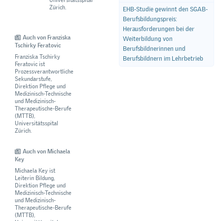
Universitätsspital
Zürich.
EHB-Studie gewinnt den SGAB-
Berufsbildungspreis:
Herausforderungen bei der
Auch von Franziska
Weiterbildung von
Tschirky Feratovic
Berufsbildnerinnen und
Franziska Tschirky
Berufsbildnern im Lehrbetrieb
Feratovic ist
Prozessverantwortliche
Sekundarstufe,
Direktion Pflege und
Medizinisch-Technische
und Medizinisch-
Therapeutische-Berufe
(MTTB),
Universitätsspital
Zürich.
Auch von Michaela
Key
Michaela Key ist
Leiterin Bildung,
Direktion Pflege und
Medizinisch-Technische
und Medizinisch-
Therapeutische-Berufe
(MTTB),