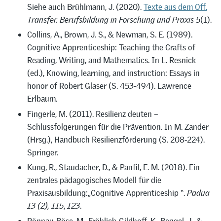
Siehe auch Brühlmann, J. (2020).
Texte aus dem Off.
Transfer. Berufsbildung in Forschung und Praxis 5
(1).
Collins, A., Brown, J. S., & Newman, S. E. (1989).
Cognitive Apprenticeship: Teaching the Crafts of
Reading, Writing, and Mathematics. In L. Resnick
(ed.), Knowing, learning, and instruction: Essays in
honor of Robert Glaser (S. 453-494). Lawrence
Erlbaum.
Fingerle, M. (2011). Resilienz deuten –
Schlussfolgerungen für die Prävention. In M. Zander
(Hrsg.), Handbuch Resilienzförderung (S. 208-224).
Springer.
Küng, R., Staudacher, D., & Panfil, E. M. (2018). Ein
zentrales pädagogisches Modell für die
Praxisausbildung:„Cognitive Apprenticeship “.
Padua
13 (2), 115
,
123
.
Rönnau-Böse, M., Fröhlich-Gildhoff, K., Bengel, J., &