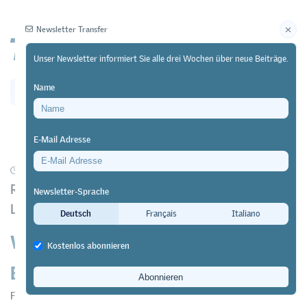
Newsletter Transfer
Unser Newsletter informiert Sie alle drei Wochen über neue Beiträge.
Name
Newsletter
Archiv
E-Mail Adresse
11/02/25
Forschung
https://doi.org/10.64829/12185
Resilienzförderprogramm für FaGe- und MPA-
Newsletter-Sprache
Lernende im Universitätsspital Zürich (USZ)
Deutsch
Français
Italiano
Wie Jugendliche mit emotionalen
Kostenlos abonnieren
Belastungen umzugehen lernen
Franziska Tschirky Feratovic
&
Michaela Key