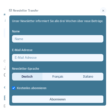
Newsletter Transfer
Unser Newsletter informiert Sie alle drei Wochen über neue Beiträge.
Name
Newsletter
Archiv
E-Mail Adresse
16/11/24
Forschung
https://doi.org/10.64829/11819
Jürg Schweri zur Lohnstudie des Schweizerischen
Newsletter-Sprache
Gewerkschaftsbunds
Deutsch
Français
Italiano
«Wir sehen keine Abwertung der
Kostenlos abonnieren
Berufsbildung»
Daniel Fleischmann