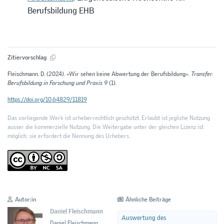
Berufsbildung EHB
Zitiervorschlag
Fleischmann, D. (2024). «Wir sehen keine Abwertung der Berufsbildung».
Transfer.
Berufsbildung in Forschung und Praxis 9
(1).
https://doi.org/10.64829/11819
Das vorliegende Werk ist urheberrechtlich geschützt. Erlaubt ist jegliche Nutzung
ausser die kommerzielle Nutzung. Die Weitergabe unter der gleichen Lizenz ist
möglich; sie erfordert die Nennung des Urhebers.
Autor:in
Ähnliche Beiträge
Daniel Fleischmann
Auswertung des
Daniel Fleischmann