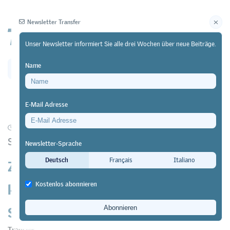
Newsletter Transfer
Unser Newsletter informiert Sie alle drei Wochen über neue Beiträge.
Name
Newsletter
Archiv
E-Mail Adresse
16/12/24
Forschung
Studie von Avenir Suisse
Newsletter-Sprache
Zukunftssichere Berufe? – Wie
Deutsch
Français
Italiano
künstliche Intelligenz den
Kostenlos abonnieren
Schweizer Arbeitsmarkt verändert
Transfer