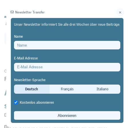
Newsletter Transfer
Unser Newsletter informiert Sie alle drei Wochen über neue Beiträge.
Name
Newsletter
Archiv
E-Mail Adresse
26/09/23
Forschung
https://doi.org/10.64829/9781
Förderprojekte von Travail.Suisse Formation
Newsletter-Sprache
Auch Menschen mit Behinderungen
Deutsch
Français
Italiano
sollen sich weiterbilden können
Kostenlos abonnieren
Daphna Paz
Der Gesetzgeber in der Schweiz schreibt vor, dass