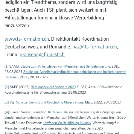
lediglich ein Trendthema, sondern wird uns langfristig
beschäftigen. Auch TSF plant, sich weiterhin mit
Hilfestellungen für eine inklusive Weiterbildung
einzusetzen.
www.ts-formation.ch
, Direktkontakt Koordination
Deutschschweiz und Romandie:
paz@ts-formation.ch
,
Ticino:
grauseo@cfp-ocst.ch
[1]
SAMS:
Studie zum Arbeitsleben von Menschen mit Sehbehinderung
, 2015,
28.08.2023,
Studie zur Arbeitsmarktsituation von gehörlosen und hörbehinderten
Personen
, 2020, 28.08.2023
[2]
SKBF (2023).
Bildungsbericht Schweiz 2023,
S. 357; Aarau: Schweizerische
Koordinationsstelle für Bildungsforschung, 28.08.2023,
[3]
Vgl.
Schattenbericht und Concluding Observations
, März 2022, 28.08.2023
[4]
Travail.Suisse Formation:
Kriterienliste
zur Verbesserung des Zugangs von
blinden und sehbehinderten Menschen zur öffentlichen Weiterbildung, Bern 2020.
Travail.Suisse Formation:
Leitfaden Weiterbildung inklusiv
. Weiterbildung für
Menschen mit Hörbehinderungen zugänglich gestalten, Bern 2023.
Beide Dokumente sind auf Deutsch, Französisch und Italienisch verfügbar auf