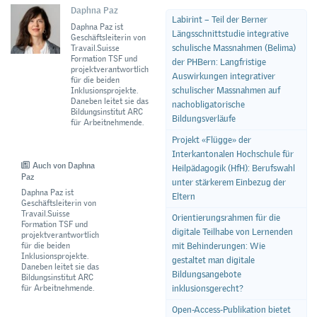
Daphna Paz
Labirint – Teil der Berner
Daphna Paz ist
Längsschnittstudie integrative
Geschäftsleiterin von
schulische Massnahmen (Belima)
Travail.Suisse
Formation TSF und
der PHBern: Langfristige
projektverantwortlich
Auswirkungen integrativer
für die beiden
schulischer Massnahmen auf
Inklusionsprojekte.
Daneben leitet sie das
nachobligatorische
Bildungsinstitut ARC
Bildungsverläufe
für Arbeitnehmende.
Projekt «Flügge» der
Interkantonalen Hochschule für
Auch von Daphna
Heilpädagogik (HfH): Berufswahl
Paz
unter stärkerem Einbezug der
Daphna Paz ist
Eltern
Geschäftsleiterin von
Travail.Suisse
Orientierungsrahmen für die
Formation TSF und
digitale Teilhabe von Lernenden
projektverantwortlich
für die beiden
mit Behinderungen: Wie
Inklusionsprojekte.
gestaltet man digitale
Daneben leitet sie das
Bildungsangebote
Bildungsinstitut ARC
für Arbeitnehmende.
inklusionsgerecht?
Open-Access-Publikation bietet