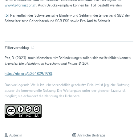
www.ts-formation.ch
. Auch Druckexemplare können bei TSF bestellt werden.
[5]
Namentlich der Schweizerische Blinden- und Sehbehindertenverband SBV, der
Schweizerische Gehörlosenbund SGB-FSS sowie Pro Audito Schweiz.
Zitiervorschlag
Paz, D. (2023). Auch Menschen mit Behinderungen sollen sich weiterbilden können.
Transfer. Berufsbildung in Forschung und Praxis 8
(10).
https://doi.org/10.64829/9781
Das vorliegende Werk ist urheberrechtlich geschützt. Erlaubt ist jegliche Nutzung
ausser die kommerzielle Nutzung. Die Weitergabe unter der gleichen Lizenz ist
möglich; sie erfordert die Nennung des Urhebers.
Autor:in
Ähnliche Beiträge