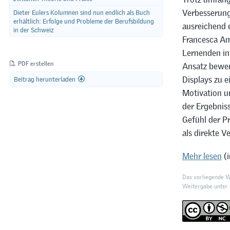
Verbesserung 
Dieter Eulers Kolumnen sind nun endlich als Buch
erhältlich: Erfolge und Probleme der Berufsbildung
ausreichend e
in der Schweiz
Francesca Ame
Lernenden in
PDF erstellen
Ansatz bewer
Displays zu e
Beitrag herunterladen
Motivation u
der Ergebniss
Gefühl der P
als direkte V
Mehr lesen
(i
Das vorliegende We
Weitergabe unter d