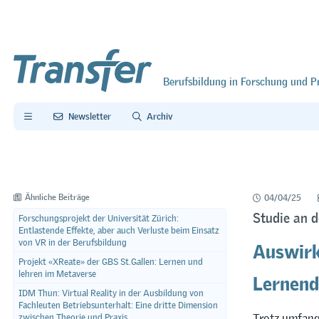
Berufsbildung in Forschung und P
Newsletter
Archiv
Ähnliche Beiträge
04/04/25
Studie an 
Forschungsprojekt der Universität Zürich:
Entlastende Effekte, aber auch Verluste beim Einsatz
Auswirk
von VR in der Berufsbildung
Projekt «XReate» der GBS St.Gallen: Lernen und
Lernen
lehren im Metaverse
IDM Thun: Virtual Reality in der Ausbildung von
Fachleuten Betriebsunterhalt: Eine dritte Dimension
Trotz umfang
zwischen Theorie und Praxis