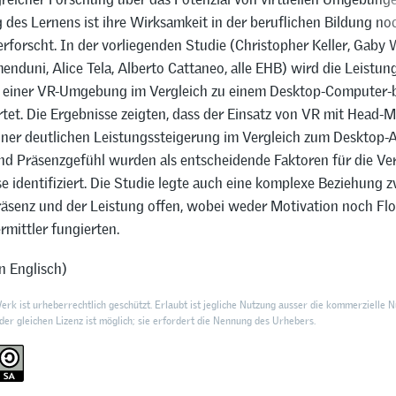
des Lernens ist ihre Wirksamkeit in der beruflichen Bildung no
rforscht. In der vorliegenden Studie (Christopher Keller, Gaby 
nduni, Alice Tela, Alberto Cattaneo, alle EHB) wird die Leistun
 einer VR-Umgebung im Vergleich zu einem Desktop-Computer-b
tet. Die Ergebnisse zeigten, dass der Einsatz von VR mit Head-
iner deutlichen Leistungssteigerung im Vergleich zum Desktop-A
nd Präsenzgefühl wurden als entscheidende Faktoren für die Ve
e identifiziert. Die Studie legte auch eine komplexe Beziehung
räsenz und der Leistung offen, wobei weder Motivation noch Fl
ermittler fungierten.
n Englisch)
rk ist urheberrechtlich geschützt. Erlaubt ist jegliche Nutzung ausser die kommerzielle N
er gleichen Lizenz ist möglich; sie erfordert die Nennung des Urhebers.