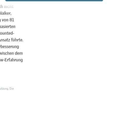
ch nicht
Walker,
g von 81
asierten
Mounted-
nsatz führte.
rbesserung
 zwischen dem
ow-Erfahrung
utzung. Die