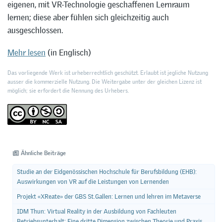
eigenen, mit VR-Technologie geschaffenen Lernraum
lernen; diese aber fühlen sich gleichzeitig auch
ausgeschlossen.
Mehr lesen
(in Englisch)
Das vorliegende Werk ist urheberrechtlich geschützt. Erlaubt ist jegliche Nutzung
ausser die kommerzielle Nutzung. Die Weitergabe unter der gleichen Lizenz ist
möglich; sie erfordert die Nennung des Urhebers.
Ähnliche Beiträge
Studie an der Eidgenössischen Hochschule für Berufsbildung (EHB):
Auswirkungen von VR auf die Leistungen von Lernenden
Projekt «XReate» der GBS St.Gallen: Lernen und lehren im Metaverse
IDM Thun: Virtual Reality in der Ausbildung von Fachleuten
Betriebsunterhalt: Eine dritte Dimension zwischen Theorie und Praxis