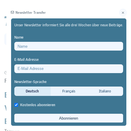
Newsletter Transfer
Unser Newsletter informiert Sie alle drei Wochen über neue Beiträge.
Name
Newsletter
Archiv
E-Mail Adresse
26/03/25
Forschung
Forschungsprojekt der Universität Zürich
Newsletter-Sprache
Entlastende Effekte, aber auch
Deutsch
Français
Italiano
Verluste beim Einsatz von VR in der
Kostenlos abonnieren
Berufsbildung
Transfer