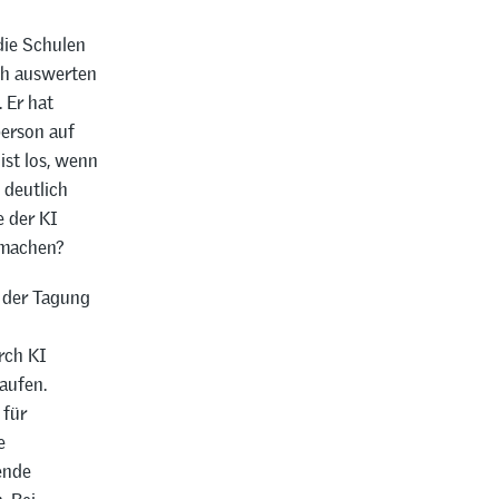
ie Schulen
ach auswerten
 Er hat
person auf
ist los, wenn
 deutlich
e der KI
r machen?
 der Tagung
rch KI
aufen.
 für
e
ende