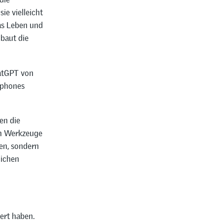
ie vielleicht
das Leben und
 baut die
hatGPT von
tphones
en die
en Werkzeuge
en, sondern
lichen
ert haben.