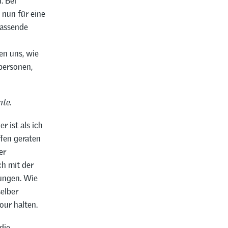
. Bei
 nun für eine
passende
n uns, wie
hpersonen,
nte.
r ist als ich
ffen geraten
er
ch mit der
ungen. Wie
selber
our halten.
die