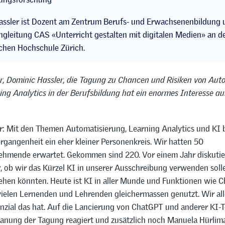
assler ist Dozent am Zentrum Berufs- und Erwachsenenbildung 
gleitung CAS «Unterricht gestalten mit digitalen Medien» an d
chen Hochschule Zürich.
r, Dominic Hassler, die Tagung zu Chancen und Risiken von Auto
ng Analytics in der Berufsbildung hat ein enormes Interesse au
r: Mit den Themen Automatisierung, Learning Analytics und KI 
ergangenheit ein eher kleiner Personenkreis. Wir hatten 50
ehmende erwartet. Gekommen sind 220. Vor einem Jahr diskutie
 ob wir das Kürzel KI in unserer Ausschreibung verwenden solle
ehen könnten. Heute ist KI in aller Munde und Funktionen wie 
ielen Lernenden und Lehrenden gleichermassen genutzt. Wir alle
nzial das hat. Auf die Lancierung von ChatGPT und anderer KI-
Planung der Tagung reagiert und zusätzlich noch Manuela Hürli