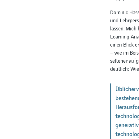
Dominic Hass
und Lehrperso
lassen. Mich 
Learning Anal
einen Blick e
– wie im Beis
seltener auf
deutlich: Wi
Üblicher
bestehen
Herausfo
technolo
generativ
technolo