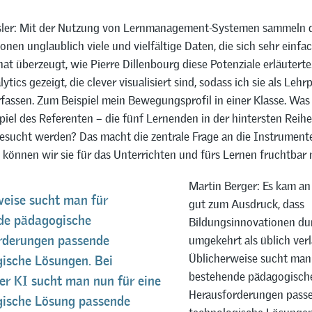
ler: Mit der Nutzung von Lernmanagement-Systemen sammeln d
nen unglaublich viele und vielfältige Daten, die sich sehr einf
hat überzeugt, wie Pierre Dillenbourg diese Potenziale erläuterte.
ytics gezeigt, die clever visualisiert sind, sodass ich sie als Lehr
rfassen. Zum Beispiel mein Bewegungsprofil in einer Klasse. Was 
piel des Referenten – die fünf Lernenden in der hintersten Reihe
gesucht werden? Das macht die zentrale Frage an die Instrument
e können wir sie für das Unterrichten und fürs Lernen fruchtba
Martin Berger: Es kam an
weise sucht man für
gut zum Ausdruck, dass
de pädagogische
Bildungsinnovationen du
umgekehrt als üblich verl
rderungen passende
Üblicherweise sucht man
gische Lösungen. Bei
bestehende pädagogisch
er KI sucht man nun für eine
Herausforderungen pass
gische Lösung passende