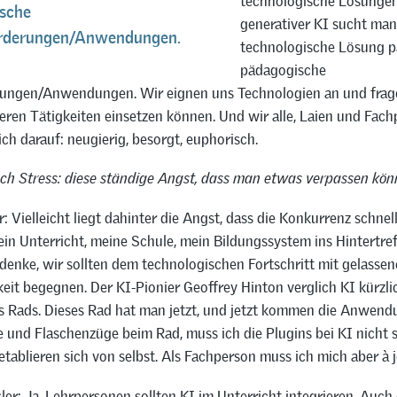
technologische Lösungen
sche
generativer KI sucht man
rderungen/Anwendungen.
technologische Lösung 
pädagogische
ungen/Anwendungen. Wir eignen uns Technologien an und frage
seren Tätigkeiten einsetzen können. Und wir alle, Laien und Fac
ich darauf: neugierig, besorgt, euphorisch.
ach Stress: diese ständige Angst, dass man etwas verpassen kön
: Vielleicht liegt dahinter die Angst, dass die Konkurrenz schnelle
in Unterricht, meine Schule, mein Bildungssystem ins Hintertre
denke, wir sollten dem technologischen Fortschritt mit gelassen
it begegnen. Der KI-Pionier Geoffrey Hinton verglich KI kürzli
s Rads. Dieses Rad hat man jetzt, und jetzt kommen die Anwend
 und Flaschenzüge beim Rad, muss ich die Plugins bei KI nicht 
 etablieren sich von selbst. Als Fachperson muss ich mich aber à j
er: Ja, Lehrpersonen sollten KI im Unterricht integrieren. Auch 