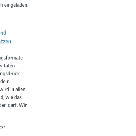
ch eingeladen,
und
tzen.
ungsformate
vitäten
ungsdruck
t dem
ird in allen
d, wie das
den darf. Wir
nen