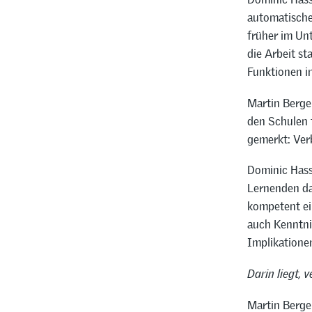
automatische
früher im Un
die Arbeit st
Funktionen i
Martin Berger
den Schulen 
gemerkt: Verb
Dominic Hass
Lernenden da
kompetent ei
auch Kenntni
Implikatione
Darin liegt, 
Martin Berger