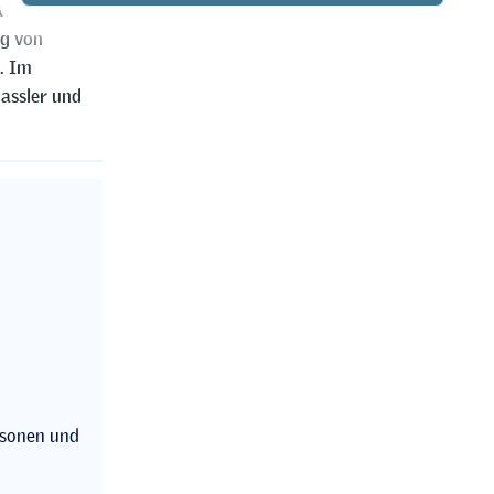
urch die
ng von
. Im
assler und
rsonen und