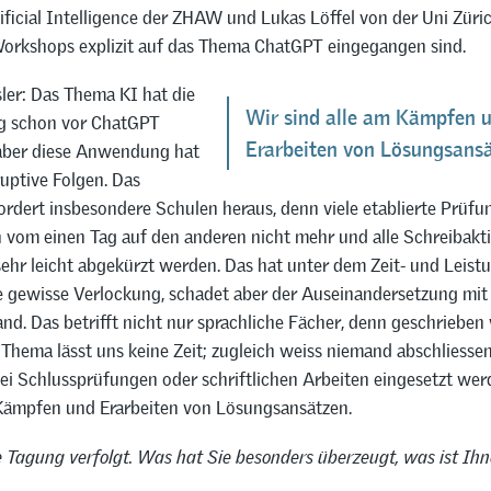
ificial Intelligence der ZHAW und Lukas Löffel von der Uni Züri
 Workshops explizit auf das Thema ChatGPT eingegangen sind.
ler: Das Thema KI hat die
Wir sind alle am Kämpfen 
g schon vor ChatGPT
Erarbeiten von Lösungsansä
 aber diese Anwendung hat
uptive Folgen. Das
ordert insbesondere Schulen heraus, denn viele etablierte Prüf
n vom einen Tag auf den anderen nicht mehr und alle Schreibakti
ehr leicht abgekürzt werden. Das hat unter dem Zeit- und Leist
ne gewisse Verlockung, schadet aber der Auseinandersetzung mi
d. Das betrifft nicht nur sprachliche Fächer, denn geschrieben w
Thema lässt uns keine Zeit; zugleich weiss niemand abschliessen
ei Schlussprüfungen oder schriftlichen Arbeiten eingesetzt wer
 Kämpfen und Erarbeiten von Lösungsansätzen.
e Tagung verfolgt. Was hat Sie besonders überzeugt, was ist Ih