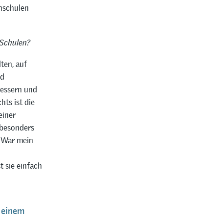
hschulen
 Schulen?
ten, auf
nd
bessern und
hts ist die
einer
 besonders
: War mein
 sie einfach
 einem