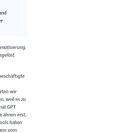
und
er
matisierung,
sgelöst.
beschäftigte
rten wir
n, weil es zu
Chat GPT
 ahnen erst,
Tools haben
mann vom