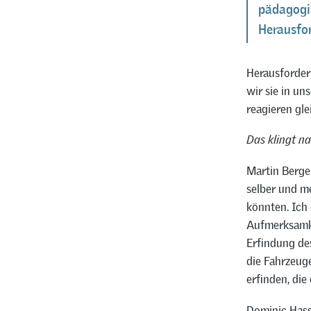
pädagogi
Herausfo
Herausforder
wir sie in un
reagieren gle
Das klingt n
Martin Berger
selber und me
könnten. Ich 
Aufmerksamke
Erfindung de
die Fahrzeuge
erfinden, die
Dominic Hassl