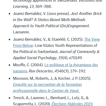
technology apprentices in Switzerland.
Vocations and
Learning
,
13
, 369–388.
Juarez-Bernaldez, V. (sous presse).
Just Another Brick
in the Wall?
A Status-Based Multi-Methods
Approach to Youth Political (Dis)Engagement
.
Lausanne.
Juarez-Bernaldez, V., & Staerklé, C. (2025).
The View
From Below
: Low-Status Youth Representations of
the Political in Switzerland.
Journal of Community &
Applied Social Psychology
,
35
(4), e70149.
Mouffe, C. (2004).
Le politique et la dynamique des
passions
.
Rue Descartes
,
4546
(3), 179–192.
Mousson, M., Roberts, J., & Kocher, J. P. (2025).
Enquête sur la perception de la formation
professionnelle dans le Canton de Vaud
.
Tresch, A., Lauener, L., Bernhard, L., Lutz, G., &
Scaperrotta, L. (2020).
Élections fédérales 2019.