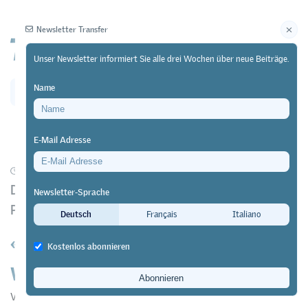
Newsletter Transfer
Unser Newsletter informiert Sie alle drei Wochen über neue Beiträge.
Name
Newsletter
Archiv
E-Mail Adresse
23/02/26
Forschung
https://doi.org/10.64829/14895
Die Sicht von Lernenden in der Romandie auf die
Newsletter-Sprache
Politik
Deutsch
Français
Italiano
«Demokratie ist nichts für mich» –
Kostenlos abonnieren
Wirklich?
Vanessa Juarez-Bernaldez
&
Christian Staerklé