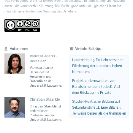
Das vorliegende Werk ist urheberrechtlich geschützt. Erlaubt ist jegliche Nutzung
ausser die kommerzielle Nutzung. Die Weitergabe unter der gleichen Lizenz ist
möglich; sie erfordert die Nennung des Urhebers.
Autor:innen
Ähnliche Beiträge
Vanessa Juarez-
Handreichung für Lehrpersonen:
Bernaldez
Förderung der demokratischen
Vanessa Juarez-
Kompetenz
Bernaldez ist
Forscherin und
Projekt «Lebenswelten von
Dozentin an der
Universität Lausanne.
Berufslernenden» (Lebel): Auf
dem Rückzug ins Private
Christian Staerklé
Studie «Politische Bildung auf
Christian Staerklé ist
Sekundarstufe II. Eine Bilanz»:
ordentlicher
Teilweise besser als die Gymnasien
Professor an der
Universität Lausanne.