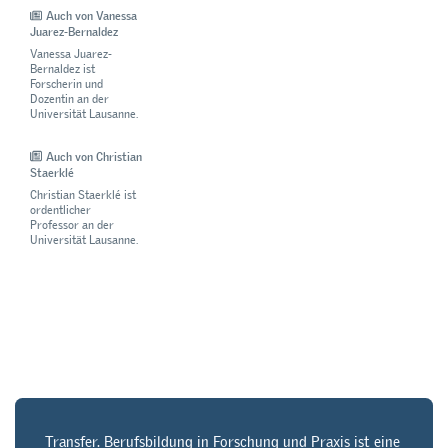
Auch von Vanessa
Juarez-Bernaldez
Vanessa Juarez-
Bernaldez ist
Forscherin und
Dozentin an der
Universität Lausanne.
Auch von Christian
Staerklé
Christian Staerklé ist
ordentlicher
Professor an der
Universität Lausanne.
Transfer. Berufsbildung in Forschung und Praxis ist eine