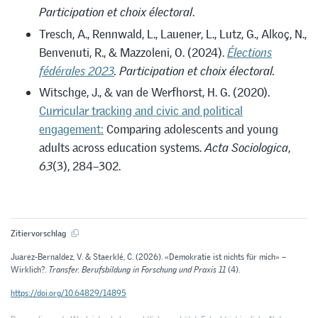
Participation et choix électoral
.
Tresch, A., Rennwald, L., Lauener, L., Lutz, G., Alkoç, N.,
Benvenuti, R., & Mazzoleni, O. (2024).
Élections
fédérales 2023
. Participation et choix électoral.
Witschge, J., & van de Werfhorst, H. G. (2020).
Curricular tracking and civic and political
engagement:
Comparing adolescents and young
adults across education systems.
Acta Sociologica
,
63
(3), 284–302.
Zitiervorschlag
Juarez-Bernaldez, V. & Staerklé, C. (2026). «Demokratie ist nichts für mich» –
Wirklich?.
Transfer. Berufsbildung in Forschung und Praxis 11
(4).
https://doi.org/10.64829/14895