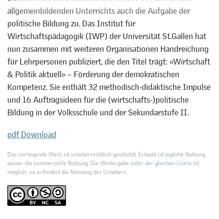
allgemeinbildenden Unterrichts auch die Aufgabe der
politische Bildung zu. Das Institut für
Wirtschaftspädagogik (IWP) der Universität St.Gallen hat
nun zusammen mit weiteren Organisationen Handreichung
für Lehrpersonen publiziert, die den Titel trägt: «Wirtschaft
& Politik aktuell» – Förderung der demokratischen
Kompetenz. Sie enthält 32 methodisch-didaktische Impulse
und 16 Auftragsideen für die (wirtschafts-)politische
Bildung in der Volksschule und der Sekundarstufe II.
pdf Download
Das vorliegende Werk ist urheberrechtlich geschützt. Erlaubt ist jegliche Nutzung
ausser die kommerzielle Nutzung. Die Weitergabe unter der gleichen Lizenz ist
möglich; sie erfordert die Nennung des Urhebers.