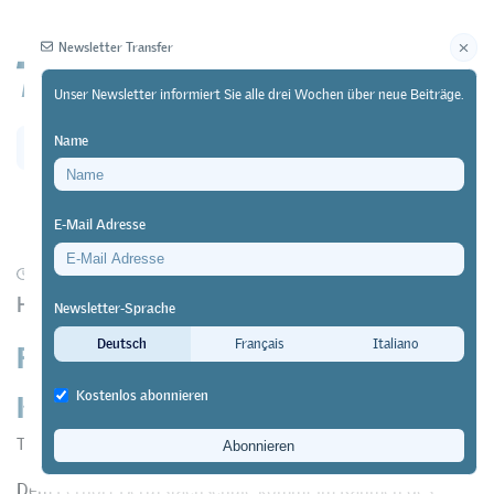
Newsletter Transfer
Unser Newsletter informiert Sie alle drei Wochen über neue Beiträge.
Name
Newsletter
Archiv
E-Mail Adresse
28/12/23
Praxis
Handreichung für Lehrpersonen
Newsletter-Sprache
Förderung der demokratischen
Deutsch
Français
Italiano
Kompetenz
Kostenlos abonnieren
Transfer
Dem Lernort Berufsfachschule kommt im Rahmen des