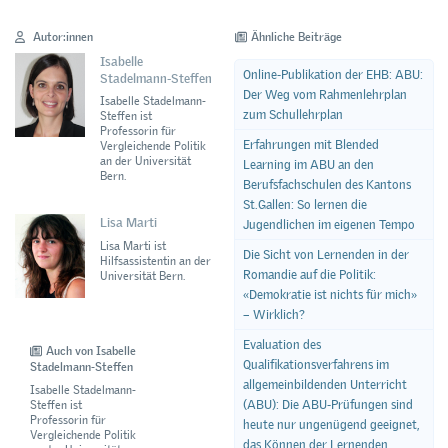
Autor:innen
Ähnliche Beiträge
Isabelle
Online-Publikation der EHB: ABU:
Stadelmann-Steffen
Der Weg vom Rahmenlehrplan
Isabelle Stadelmann-
zum Schullehrplan
Steffen ist
Professorin für
Erfahrungen mit Blended
Vergleichende Politik
an der Universität
Learning im ABU an den
Bern.
Berufsfachschulen des Kantons
St.Gallen: So lernen die
Lisa Marti
Jugendlichen im eigenen Tempo
Lisa Marti ist
Die Sicht von Lernenden in der
Hilfsassistentin an der
Romandie auf die Politik:
Universität Bern.
«Demokratie ist nichts für mich»
– Wirklich?
Evaluation des
Auch von Isabelle
Qualifikationsverfahrens im
Stadelmann-Steffen
allgemeinbildenden Unterricht
Isabelle Stadelmann-
(ABU): Die ABU-Prüfungen sind
Steffen ist
Professorin für
heute nur ungenügend geeignet,
Vergleichende Politik
das Können der Lernenden