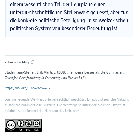
einem wesentlichen Teil der Lehrpläne einen
unterdurchschnittlichen Stellenwert geniesst, aber für
die konkrete politische Beteiligung im schweizerischen
politischen System von besonderer Bedeutung ist.
Zitiervorschlag
Stadelmann-Steffen, I. & Marti, L. (2016). Teilweise besser als die Gymnasien.
Transfer. Berufsbildung in Forschung und Praxis 1
(2).
https://doi.org/10.64829/427
Das vorliegende Werk ist urheberrechtlich geschützt. Erlaubt ist jegliche Nutzung
ausser die kommerzielle Nutzung. Die Weitergabe unter der gleichen Lizenz ist
möglich; sie erfordert die Nennung des Urhebers.