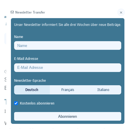
Newsletter Transfer
Unser Newsletter informiert Sie alle drei Wochen über neue Beiträge.
Name
Newsletter
Archiv
E-Mail Adresse
01/04/16
Forschung
https://doi.org/10.64829/427
Studie «Politische Bildung auf Sekundarstufe II.
Newsletter-Sprache
Eine Bilanz»
Deutsch
Français
Italiano
Teilweise besser als die Gymnasien
Kostenlos abonnieren
Isabelle Stadelmann-Steffen
&
Lisa Marti
Wer einen Beruf lernt, erhält eine vergleichsweise gute