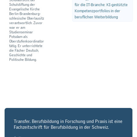
Schulstiftung der
für die IT-Branche: KI-gestützte
Evangelische Kirche
Kompetenzportfolios in der
Berlin-Brandenburg-
beruflichen Weiterbildung
schlesische Oberlausitz
verantwortlich. Zuvor
war er am
Studienseminar
Potsdam als
Oberstufenkoordinator
tätig. Er unterrichtete
die Fächer Deutsch,
Geschichte und
Politische Bildung.
Transfer. Berufsbildung in Forschung und Praxis ist eine
Fachzeitschrift für Berufsbildung in der Schweiz.