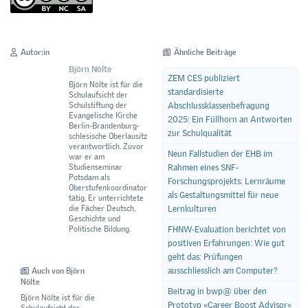
Autor:in
Ähnliche Beiträge
Björn Nölte
ZEM CES publiziert
Björn Nölte ist für die
standardisierte
Schulaufsicht der
Abschlussklassenbefragung
Schulstiftung der
Evangelische Kirche
2025: Ein Füllhorn an Antworten
Berlin-Brandenburg-
zur Schulqualität
schlesische Oberlausitz
verantwortlich. Zuvor
Neun Fallstudien der EHB im
war er am
Rahmen eines SNF-
Studienseminar
Potsdam als
Forschungsprojekts: Lernräume
Oberstufenkoordinator
als Gestaltungsmittel für neue
tätig. Er unterrichtete
Lernkulturen
die Fächer Deutsch,
Geschichte und
FHNW-Evaluation berichtet von
Politische Bildung.
positiven Erfahrungen: Wie gut
geht das: Prüfungen
ausschliesslich am Computer?
Auch von Björn
Nölte
Beitrag in bwp@ über den
Björn Nölte ist für die
Prototyp «Career Boost Advisor«
Schulaufsicht der