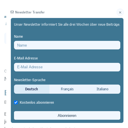
Newsletter Transfer
Unser Newsletter informiert Sie alle drei Wochen über neue Beiträge.
Name
Newsletter
Archiv
E-Mail Adresse
10/04/22
Diskussion
https://doi.org/10.64829/5021
Neues Buch im hep verlag
Newsletter-Sprache
Eine Schule ohne Noten
Deutsch
Français
Italiano
Björn Nölte
Kostenlos abonnieren
Erinnern Sie sich daran, wie Sie lesen gelernt haben? Oder
jonglieren? Programmieren, kochen oder fischen? Wenn