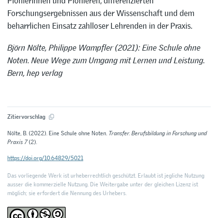
Pionierinnen und Pionieren, differenzierten
Forschungsergebnissen aus der Wissenschaft und dem
beharrlichen Einsatz zahlloser Lehrenden in der Praxis.
Björn Nölte, Philippe Wampfler (2021): Eine Schule ohne
Noten. Neue Wege zum Umgang mit Lernen und Leistung.
Bern, hep verlag
Zitiervorschlag
Nölte, B. (2022). Eine Schule ohne Noten.
Transfer. Berufsbildung in Forschung und
Praxis 7
(2).
https://doi.org/10.64829/5021
Das vorliegende Werk ist urheberrechtlich geschützt. Erlaubt ist jegliche Nutzung
ausser die kommerzielle Nutzung. Die Weitergabe unter der gleichen Lizenz ist
möglich; sie erfordert die Nennung des Urhebers.