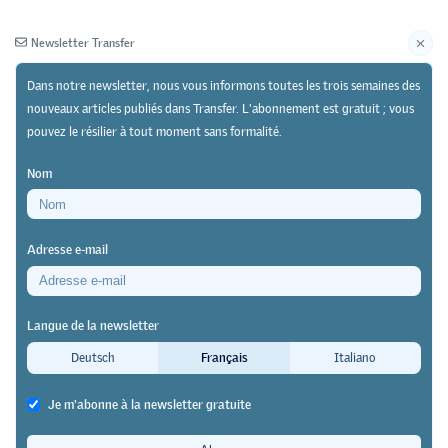
Newsletter Transfer
Dans notre newsletter, nous vous informons toutes les trois semaines des
nouveaux articles publiés dans Transfer. L'abonnement est gratuit ; vous
pouvez le résilier à tout moment sans formalité.
Newsletter
Archives
Nom
16/11/25
Recherche
https://doi.org/10.64829/14317
Adresse e-mail
Enquête auprès des personnes en formation en
Suisse, partie 4 : six profils types d’apprenants et
Langue de la newsletter
apprenantes
Deutsch
Français
Italiano
Bien accompagné, l’apprentissage
Je m'abonne à la newsletter gratuite
représente une formidable