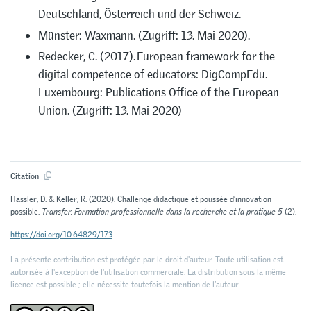
Deutschland, Österreich und der Schweiz.
Münster: Waxmann. (Zugriff: 13. Mai 2020).
Redecker, C. (2017). European framework for the
digital competence of educators: DigCompEdu.
Luxembourg: Publications Office of the European
Union. (Zugriff: 13. Mai 2020)
Citation
Hassler, D. & Keller, R. (2020). Challenge didactique et poussée d’innovation
possible.
Transfer. Formation professionnelle dans la recherche et la pratique 5
(2).
https://doi.org/10.64829/173
La présente contribution est protégée par le droit d'auteur. Toute utilisation est
autorisée à l'exception de l'utilisation commerciale. La distribution sous la même
licence est possible ; elle nécessite toutefois la mention de l’auteur.