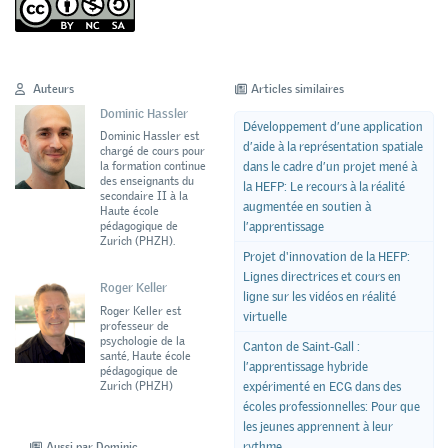
Auteurs
Articles similaires
Dominic Hassler
Développement d’une application
Dominic Hassler est
d’aide à la représentation spatiale
chargé de cours pour
dans le cadre d’un projet mené à
la formation continue
des enseignants du
la HEFP: Le recours à la réalité
secondaire II à la
augmentée en soutien à
Haute école
l’apprentissage
pédagogique de
Zurich (PHZH).
Projet d'innovation de la HEFP:
Lignes directrices et cours en
Roger Keller
ligne sur les vidéos en réalité
Roger Keller est
virtuelle
professeur de
psychologie de la
Canton de Saint-Gall :
santé, Haute école
l’apprentissage hybride
pédagogique de
Zurich (PHZH)
expérimenté en ECG dans des
écoles professionnelles: Pour que
les jeunes apprennent à leur
rythme
Aussi par Dominic