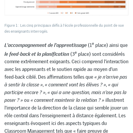
Figure 1 : Les cinq principaux défis à l’école professionnelle du point de vue
des enseignants interrogés.
e
L’accompagnement de l’apprentissage
(1
place) ainsi que
e
le feed-back et la planification
(3
place) sont considérés
comme extrêmement exigeants. Ceci comprend l’interaction
avec les apprenants et le soutien rapide au moyen d’un
feed-back ciblé. Des affirmations telles que
« je n’arrive pas
à sentir la classe »
,
« comment vont les élèves ? »
,
« qui
participe encore ? »
,
« qui a une question, mais n’ose pas la
poser ? »
ou
« comment maintenir la relation ? »
illustrent
l’importance de la direction de la classe qui semble jouer un
rôle central dans l’enseignement à distance également. Les
enseignants évoquent ici des aspects typiques du
Classroom Management tels que « faire preuve de