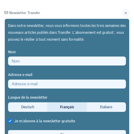
Newsletter Transfer
Dans notre newsletter, nous vous informons toutes les trois semaines des
nouveaux articles publiés dans Transfer. L'abonnement est gratuit ; vous
pouvez le résilier à tout moment sans formalité.
Newsletter
Archives
Nom
30/06/20
Recherche
https://doi.org/10.64829/173
Adresse e-mail
Enseignement à distance dans les écoles
professionelles pendant la crise du COVID-19
Langue de la newsletter
Challenge didactique et poussée
Deutsch
Français
Italiano
d’innovation possible
Je m'abonne à la newsletter gratuite
Dominic Hassler
&
Roger Keller