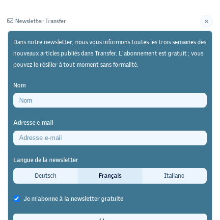
Newsletter Transfer
Dans notre newsletter, nous vous informons toutes les trois semaines des
nouveaux articles publiés dans Transfer. L'abonnement est gratuit ; vous
pouvez le résilier à tout moment sans formalité.
Newsletter
Archives
Nom
05/06/26
Recherche
Adresse e-mail
Une étude menée dans le canton de Berne met en
évidence la nécessité d’agir
Langue de la newsletter
Comment l’IA pourrait faire
Deutsch
Français
Italiano
progresser la coopération entre les
Je m'abonne à la newsletter gratuite
lieux d’apprentissage