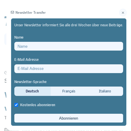
Newsletter Transfer
Unser Newsletter informiert Sie alle drei Wochen über neue Beiträge.
Name
Newsletter
Archiv
E-Mail Adresse
04/06/26
Forschung
Studie im Kanton Bern zeigt Handlungsbedarf
Newsletter-Sprache
Wie KI die Lernortkooperation
Deutsch
Français
Italiano
voranbringen könnte
Kostenlos abonnieren
Transfer
Digitale Tools in der Berufsbildung haben bisher vor allem