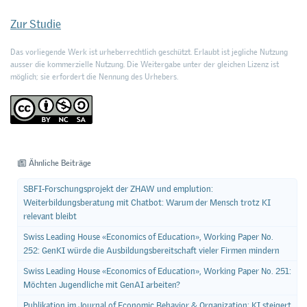
Zur Studie
Das vorliegende Werk ist urheberrechtlich geschützt. Erlaubt ist jegliche Nutzung
ausser die kommerzielle Nutzung. Die Weitergabe unter der gleichen Lizenz ist
möglich; sie erfordert die Nennung des Urhebers.
Ähnliche Beiträge
SBFI-Forschungsprojekt der ZHAW und emplution:
Weiterbildungsberatung mit Chatbot: Warum der Mensch trotz KI
relevant bleibt
Swiss Leading House «Economics of Education», Working Paper No.
252: GenKI würde die Ausbildungsbereitschaft vieler Firmen mindern
Swiss Leading House «Economics of Education», Working Paper No. 251:
Möchten Jugendliche mit GenAI arbeiten?
Publikation im Journal of Economic Behavior & Organization: KI steigert