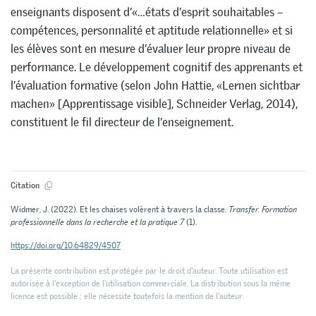
enseignants disposent d’«…états d’esprit souhaitables –
compétences, personnalité et aptitude relationnelle» et si
les élèves sont en mesure d’évaluer leur propre niveau de
performance. Le développement cognitif des apprenants et
l’évaluation formative (selon John Hattie, «Lernen sichtbar
machen» [Apprentissage visible], Schneider Verlag, 2014),
constituent le fil directeur de l’enseignement.
Citation
Widmer, J. (2022). Et les chaises volèrent à travers la classe.
Transfer. Formation
professionnelle dans la recherche et la pratique 7
(1).
https://doi.org/10.64829/4507
La présente contribution est protégée par le droit d'auteur. Toute utilisation est
autorisée à l'exception de l'utilisation commerciale. La distribution sous la même
licence est possible ; elle nécessite toutefois la mention de l’auteur.