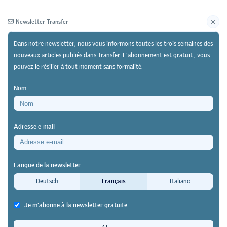
Newsletter Transfer
Dans notre newsletter, nous vous informons toutes les trois semaines des
nouveaux articles publiés dans Transfer. L'abonnement est gratuit ; vous
pouvez le résilier à tout moment sans formalité.
Newsletter
Archives
Nom
11/01/22
https://doi.org/10.64829/4507
Adresse e-mail
Souvenirs – rétrospective de 50 ans d’école
professionnelle
Langue de la newsletter
Et les chaises volèrent à travers la
Deutsch
Français
Italiano
classe
Je m'abonne à la newsletter gratuite
Johann Widmer