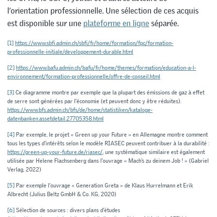
l’orientation professionnelle. Une sélection de ces acquis
est disponible sur une
plateforme en ligne
séparée.
[1]
https://www.sbfi.admin.ch/sbfi/fr/home/formation/fpc/formation-
professionnelle-initiale/developpement-durable.html
[2]
https://www.bafu.admin.ch/bafu/fr/home/themes/formation/education-a-l-
environnement/formation-professionnelle/offre-de-conseil.html
[3]
Ce diagramme montre par exemple que la plupart des émissions de gaz à effet
de serre sont générées par l’économie (et peuvent donc y être réduites).
https://www.bfs.admin.ch/bfs/de/home/statistiken/kataloge-
datenbanken.assetdetail.27705358.html
[4]
Par exemple, le projet « Green up your Future » en Allemagne montre comment
tous les types d’intérêts selon le modèle RIASEC peuvent contribuer à la durabilité :
https://green-up-your-future.de/riasec/
, une systématique similaire est également
utilisée par Helene Flachsenberg dans l’ouvrage « Mach’s zu deinem Job ! » (Gabriel
Verlag, 2022)
[5]
Par exemple l’ouvrage « Generation Greta » de Klaus Hurrelmann et Erik
Albrecht (Julius Beltz GmbH & Co. KG, 2020)
[6]
Sélection de sources : divers plans d’études