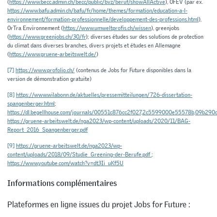
(
https://www.becc.admin.ch/becc/public/bvz/beruf/showAllActive
), OFEV (par ex.
https://www.bafu.admin.ch/bafu/fr/home/themes/formation/education-a-l-
environnement/formation-professionnelle/developpement-des-professions.html
),
OrTra Environnement (
https://www.umweltprofis.ch/wissen
), greenjobs
(
https://www.greenjobs.ch/30/fr
); diverses études sur des solutions de protection
du climat dans diverses branches, divers projets et études en Allemagne
(
https://www.gruene-arbeitswelt.de/
)
[7]
https://www.profolio.ch/
(contenus de Jobs for Future disponibles dans la
version de démonstration gratuite)
[8]
https://www.wilabonn.de/aktuelles/pressemitteilungen/726-dissertation-
spangenberger.html
;
https://dl.begellhouse.com/journals/00551c876cc2f027,2c5599000e55578b,09b290
https://gruene-arbeitswelt.de/nga2023/wp-content/uploads/2020/11/BAG-
Report_2016_Spangenberger.pdf
[9]
https://gruene-arbeitswelt.de/nga2023/wp-
content/uploads/2018/09/Studie_Greening-der-Berufe.pdf
;
https://www.youtube.com/watch?v=dt3Ii_uKf5U
Informations complémentaires
Plateformes en ligne issues du projet Jobs for Future :