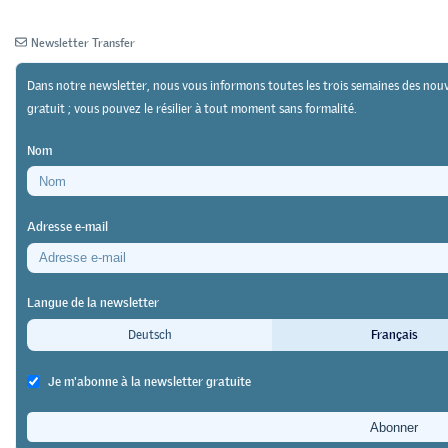
Newsletter Transfer
Dans notre newsletter, nous vous informons toutes les trois semaines des nouv
gratuit ; vous pouvez le résilier à tout moment sans formalité.
Newsletter
Archives
Nom
Adresse e-mail
04/12/23
Recherche
https://doi.org/10.64829/10111
Jobs for Future
Langue de la newsletter
Le choix d’un métier sous le signe
Deutsch
Français
de la durabilité
Je m'abonne à la newsletter gratuite
Mischa Kaspar
« Les thèmes environnementaux deviennent de plus en