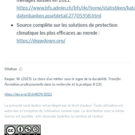
ménages suisses en 2021:
https://www.bfs.admin.ch/bfs/de/home/statistiken/kat
datenbanken.assetdetail.27705358.html
Source complète sur les solutions de protection
climatique les plus efficaces au monde :
https://drawdown.org/
Citation
Kaspar, M. (2023). Le choix d’un métier sous le signe de la durabilité.
Transfer.
Formation professionnelle dans la recherche et la pratique 8
(13).
https://doi.org/10.64829/10111
La présente contribution est protégée par le droit d'auteur. Toute utilisation est
autorisée à l'exception de l'utilisation commerciale. La distribution sous la même
licence est possible ; elle nécessite toutefois la mention de l’auteur.