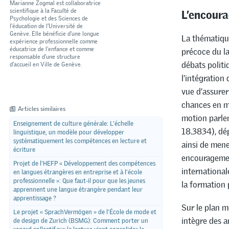
Marianne Zogmal est collaboratrice
L’encour
scientifique à la Faculté de
Psychologie et des Sciences de
l’éducation de l’Université de
Genève. Elle bénéficie d’une longue
La thématiqu
expérience professionnelle comme
éducatrice de l’enfance et comme
précoce du la
responsable d’une structure
débats politi
d’accueil en Ville de Genève.
l’intégration
vue d’assurer
chances en m
Articles similaires
motion parl
Enseignement de culture générale: L’échelle
18.3834), dé
linguistique, un modèle pour développer
systématiquement les compétences en lecture et
ainsi de mene
écriture
encouragement
Projet de l’HEFP « Développement des compétences
internationale
en langues étrangères en entreprise et à l’école
professionnelle »: Que faut-il pour que les jeunes
la formation 
apprennent une langue étrangère pendant leur
apprentissage ?
Sur le plan m
Le projet « SprachVermögen » de l’École de mode et
intègre des a
de design de Zurich (BSMG): Comment porter un