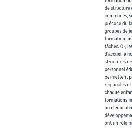
formation du 
de structure 
communes, su
précoce du la
groupes de j
formation in
tâches. Or, l
d’accueil à h
structures n
personnel édu
permettent p
régionales et
chaque enfan
formations pr
ou d’éducateur
développemen
ont un rôle pa