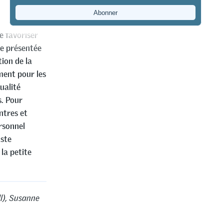
rofessionnels
e favoriser
ue présentée
ion de la
ement pour les
ualité
. Pour
ntres et
rsonnel
aste
la petite
ll), Susanne