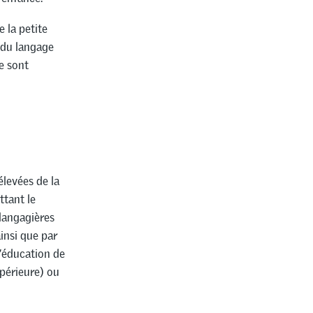
e la petite
 du langage
e sont
levées de la
ttant le
 langagières
insi que par
l’éducation de
upérieure) ou