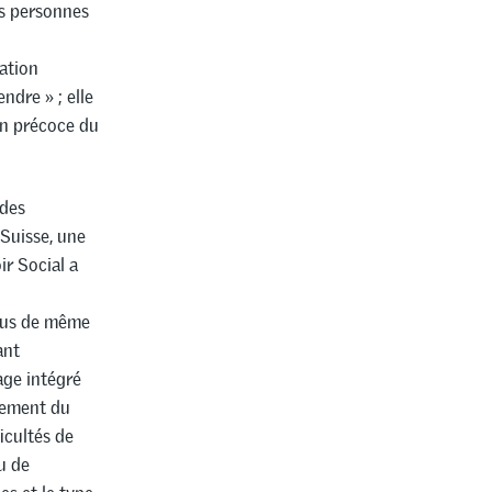
es personnes
ation
ndre » ; elle
on précoce du
 des
 Suisse, une
r Social a
crus de même
ant
age intégré
pement du
icultés de
u de