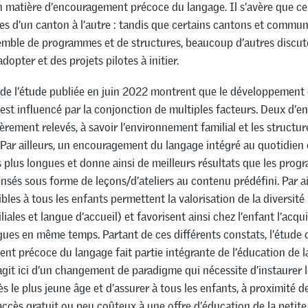
 matière d’encouragement précoce du langage. Il s’avère que cel
tes d’un canton à l’autre : tandis que certains cantons et commu
emble de programmes et de structures, beaucoup d’autres discut
opter et des projets pilotes à initier.
s de l’étude publiée en juin 2022 montrent que le développement
 est influencé par la conjonction de multiples facteurs. Deux d’e
ièrement relevés, à savoir l’environnement familial et les structur
. Par ailleurs, un encouragement du langage intégré au quotidien 
s plus longues et donne ainsi de meilleurs résultats que les pro
nsés sous forme de leçons/d’ateliers au contenu prédéfini. Par ai
ibles à tous les enfants permettent la valorisation de la diversité
iales et langue d’accueil) et favorisent ainsi chez l’enfant l’acqu
gues en même temps. Partant de ces différents constats, l’étude
nt précoce du langage fait partie intégrante de l’éducation de l
’agit ici d’un changement de paradigme qui nécessite d’instaurer l
ès le plus jeune âge et d’assurer à tous les enfants, à proximité d
accès gratuit ou peu coûteux à une offre d’éducation de la petite