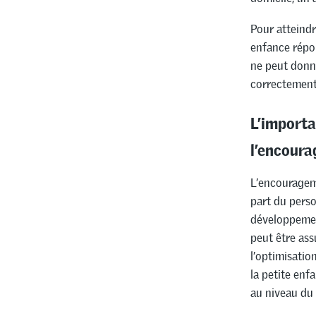
Pour atteindre
enfance répo
ne peut donne
correctement 
L’importa
l’encour
L’encouragem
part du perso
développement
peut être ass
l’optimisatio
la petite enf
au niveau du 