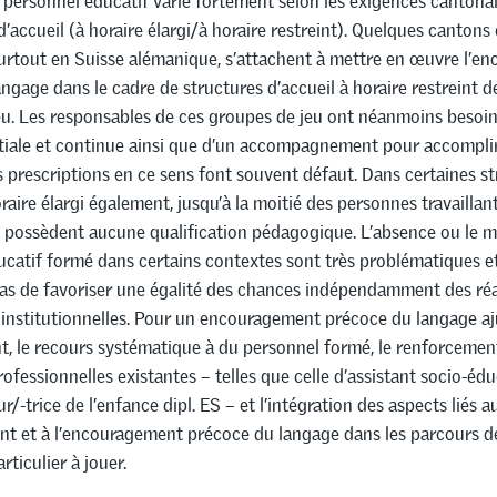
personnel éducatif varie fortement selon les exigences cantonal
d’accueil (à horaire élargi/à horaire restreint). Quelques cantons 
rtout en Suisse alémanique, s’attachent à mettre en œuvre l’e
ngage dans le cadre de structures d’accueil à horaire restreint d
eu. Les responsables de ces groupes de jeu ont néanmoins besoin
itiale et continue ainsi que d’un accompagnement pour accomplir
es prescriptions en ce sens font souvent défaut. Dans certaines s
oraire élargi également, jusqu’à la moitié des personnes travaillan
e possèdent aucune qualification pédagogique. L’absence ou le 
catif formé dans certains contextes sont très problématiques e
as de favoriser une égalité des chances indépendamment des réa
 institutionnelles. Pour un encouragement précoce du langage aj
t, le recours systématique à du personnel formé, le renforcemen
ofessionnelles existantes – telles que celle d’assistant socio-éd
/-trice de l’enfance dipl. ES – et l’intégration des aspects liés a
t et à l’encouragement précoce du langage dans les parcours d
rticulier à jouer.