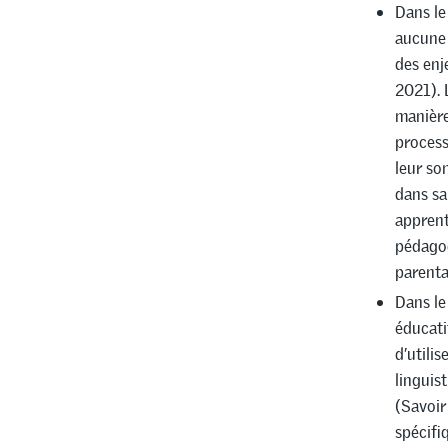
Dans le
aucune
des enj
2021). 
manière
process
leur so
dans sa
apprent
pédagog
parental
Dans le
éducati
d’utili
linguis
(Savoir
spécifi