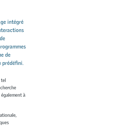
ge intégré
nteractions
 de
 programmes
me de
 prédéfini.
tel
recherche
se également à
ationale,
iques