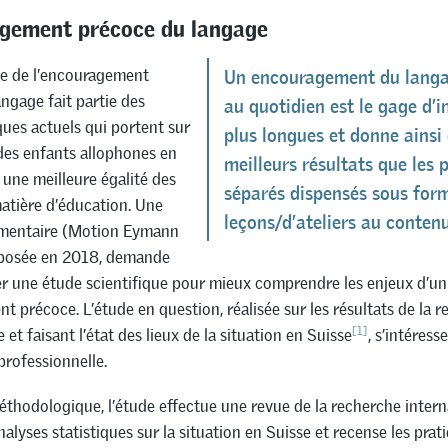
agement précoce du langage
e de l’encouragement
Un encouragement du langa
ngage fait partie des
au quotidien est le gage d’i
ques actuels qui portent sur
plus longues et donne ainsi
 des enfants allophones en
meilleurs résultats que les
 une meilleure égalité des
séparés dispensés sous for
atière d’éducation. Une
leçons/d’ateliers au contenu
ementaire (Motion Eymann
posée en 2018, demande
r une étude scientifique pour mieux comprendre les enjeux d’un 
 précoce. L’étude en question, réalisée sur les résultats de la 
[1]
 et faisant l’état des lieux de la situation en Suisse
, s’intéres
professionnelle.
éthodologique, l’étude effectue une revue de la recherche intern
nalyses statistiques sur la situation en Suisse et recense les prat