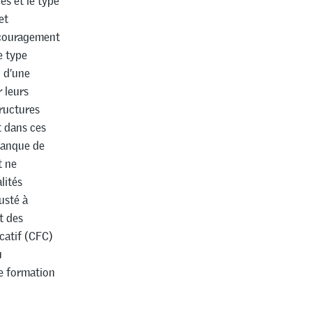
es et le type
et
ncouragement
e type
 d’une
 leurs
tructures
t dans ces
manque de
t ne
lités
usté à
t des
ucatif (CFC)
u
e formation