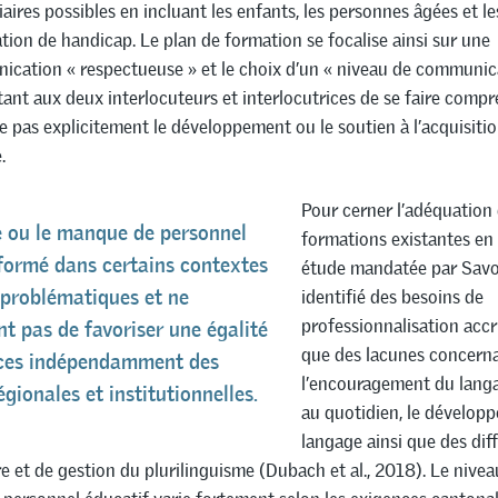
iaires possibles en incluant les enfants, les personnes âgées et l
ation de handicap. Le plan de formation se focalise ainsi sur une
cation « respectueuse » et le choix d’un « niveau de communic
ant aux deux interlocuteurs et interlocutrices de se faire compre
e pas explicitement le développement ou le soutien à l’acquisiti
.
Pour cerner l’adéquation
e ou le manque de personnel
formations existantes en
formé dans certains contextes
étude mandatée par Savoi
identifié des besoins de
 problématiques et ne
professionnalisation ac
t pas de favoriser une égalité
que des lacunes concern
ces indépendamment des
l’encouragement du lang
égionales et institutionnelles.
au quotidien, le dévelop
langage ainsi que des diff
 et de gestion du plurilinguisme (Dubach et al., 2018). Le nivea