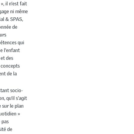
 il n’est fait
ngage ni même
ial & SPAS,
onnée de
eurs
étences qui
e l’enfant
 et des
e concepts
nt de la
tant socio-
, qu’il s’agit
 sur le plan
uotidien »
e pas
ité de