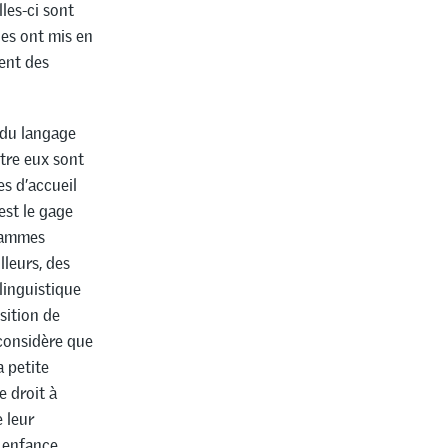
les-ci sont
nes ont mis en
ent des
 du langage
ntre eux sont
es d’accueil
est le gage
grammes
lleurs, des
 linguistique
isition de
 considère que
a petite
e droit à
e leur
 enfance.