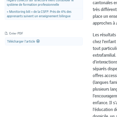
regard collectif sur la lecture vient consolider le
cantonales en
système de formation professionnelle
très différen
« Monitoring bili » de la CSFP: Près de 4% des
place un ens
apprenants suivent un enseignement bilingue
approches à ad
Créer PDF
Les résultat
chez l’enfant
Télécharger l'article
tout particul
extrafamilial
d’interaction
séparés dispe
offres access
(langues famil
plusieurs lan
l’encourageme
enfance. Il s
l’éducation d
domicile, un 