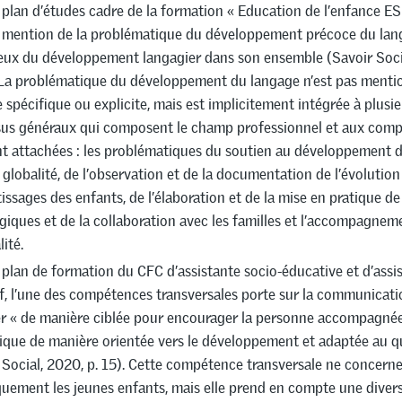
 plan d’études cadre de la formation « Education de l’enfance ES »,
 mention de la problématique du développement précoce du la
eux du développement langagier dans son ensemble (Savoir Soc
La problématique du développement du langage n’est pas menti
 spécifique ou explicite, mais est implicitement intégrée à plusi
us généraux qui composent le champ professionnel et aux comp
nt attachées : les problématiques du soutien au développement d
 globalité, de l’observation et de la documentation de l’évolution
issages des enfants, de l’élaboration et de la mise en pratique d
iques et de la collaboration avec les familles et l’accompagneme
ité.
 plan de formation du CFC d’assistante socio-éducative et d’assis
f, l’une des compétences transversales porte sur la communication
ser « de manière ciblée pour encourager la personne accompagnée
tique de manière orientée vers le développement et adaptée au q
 Social, 2020, p. 15). Cette compétence transversale ne concern
quement les jeunes enfants, mais elle prend en compte une divers