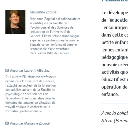
Le développe
Marianne Zogmal
Marianne Zogmal est collaboratrice
de l’éducati
scientifique à la Faculté de
l’encouragem
Psychologie et des Sciences de
l’éducation de l’Université de
dans cette c
Genève. Elle bénéficie d’une longue
expérience professionnelle comme
petite enfanc
éducatrice de l’enfance et comme
responsable d’une structure
jeunes enfant
d’accueil en Ville de Genève.
pédagogique 
pouvoir créer
Aussi par Laurent Filliettaz
activités qu
Dr. Laurent Filliettaz est professeur
éducatif est
ordinaire à l’Université de Genève,
rattaché au secteur de la formation
opération de 
des adultes au sein de la Faculté de
enfance.
psychologie et des sciences de
l’éducation. Il est spécialisé dans le
domaine du langage en situation de
travail et dans le contexte de la
formation professionnelle.
Avec la colla
Stern (Burea
Aussi par Marianne Zogmal