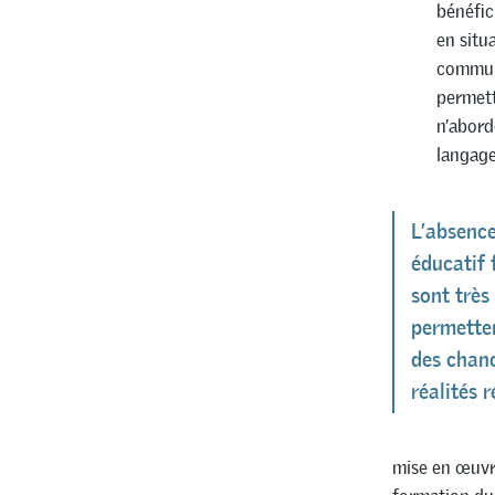
bénéfic
en situ
communi
permett
n’abord
langage
L’absenc
éducatif 
sont très
permetten
des chan
réalités r
mise en œuvre