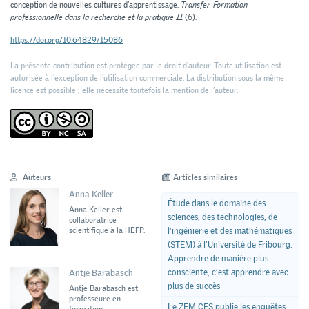
conception de nouvelles cultures d’apprentissage.
Transfer. Formation
professionnelle dans la recherche et la pratique 11
(6).
https://doi.org/10.64829/15086
La présente contribution est protégée par le droit d'auteur. Toute utilisation est
autorisée à l'exception de l'utilisation commerciale. La distribution sous la même
licence est possible ; elle nécessite toutefois la mention de l’auteur.
Auteurs
Articles similaires
Anna Keller
Étude dans le domaine des
Anna Keller est
sciences, des technologies, de
collaboratrice
l'ingénierie et des mathématiques
scientifique à la HEFP.
(STEM) à l'Université de Fribourg:
Apprendre de manière plus
consciente, c’est apprendre avec
Antje Barabasch
plus de succès
Antje Barabasch est
professeure en
Le ZEM CES publie les enquêtes