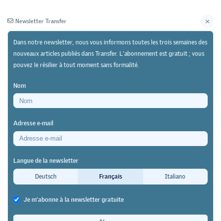
Newsletter Transfer
Dans notre newsletter, nous vous informons toutes les trois semaines des
nouveaux articles publiés dans Transfer. L'abonnement est gratuit ; vous
pouvez le résilier à tout moment sans formalité.
Newsletter
Archives
Nom
13/03/26
Recherche
https://doi.org/10.64829/15086
Adresse e-mail
Neuf études de cas de la HEFP dans le cadre d’un
projet de recherche du FNS
Langue de la newsletter
Les espaces d’apprentissage comme
Deutsch
Français
Italiano
outils de conception de nouvelles
Je m'abonne à la newsletter gratuite
cultures d’apprentissage