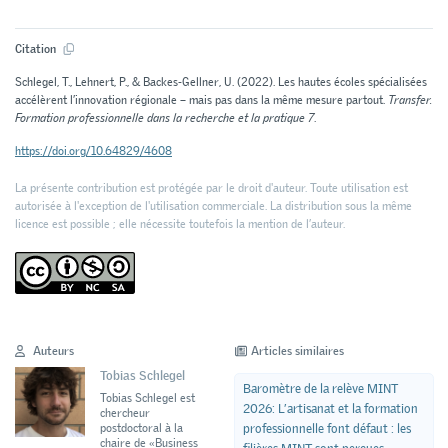
Citation
Schlegel, T., Lehnert, P., & Backes-Gellner, U. (2022). Les hautes écoles spécialisées
accélèrent l’innovation régionale – mais pas dans la même mesure partout.
Transfer.
Formation professionnelle dans la recherche et la pratique 7
.
https://doi.org/10.64829/4608
La présente contribution est protégée par le droit d'auteur. Toute utilisation est
autorisée à l'exception de l'utilisation commerciale. La distribution sous la même
licence est possible ; elle nécessite toutefois la mention de l’auteur.
Auteurs
Articles similaires
Tobias Schlegel
Baromètre de la relève MINT
Tobias Schlegel est
2026: L’artisanat et la formation
chercheur
professionnelle font défaut : les
postdoctoral à la
chaire de «Business