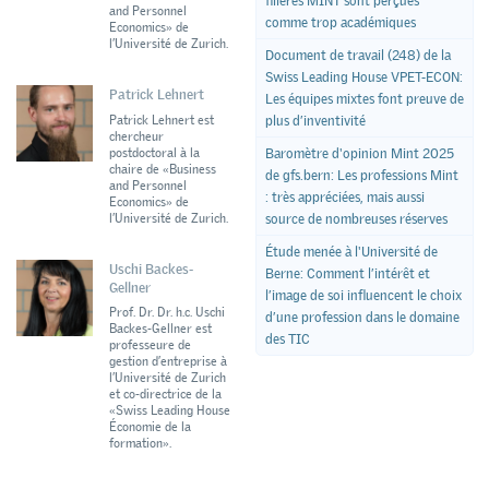
filières MINT sont perçues
and Personnel
comme trop académiques
Economics» de
l’Université de Zurich.
Document de travail (248) de la
Swiss Leading House VPET-ECON:
Patrick Lehnert
Les équipes mixtes font preuve de
Patrick Lehnert est
plus d’inventivité
chercheur
postdoctoral à la
Baromètre d'opinion Mint 2025
chaire de «Business
de gfs.bern: Les professions Mint
and Personnel
: très appréciées, mais aussi
Economics» de
l’Université de Zurich.
source de nombreuses réserves
Étude menée à l'Université de
Uschi Backes-
Berne: Comment l’intérêt et
Gellner
l’image de soi influencent le choix
Prof. Dr. Dr. h.c. Uschi
d’une profession dans le domaine
Backes-Gellner est
des TIC
professeure de
gestion d’entreprise à
l’Université de Zurich
et co-directrice de la
«Swiss Leading House
Économie de la
formation».