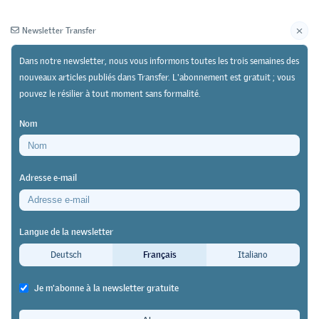
Newsletter Transfer
Dans notre newsletter, nous vous informons toutes les trois semaines des
nouveaux articles publiés dans Transfer. L'abonnement est gratuit ; vous
pouvez le résilier à tout moment sans formalité.
Newsletter
Archives
Nom
01/02/22
Recherche
https://doi.org/10.64829/4608
Adresse e-mail
Nouvelles études de la swiss leading house «vpet-
econ» (Université de Zurich)
Langue de la newsletter
Les hautes écoles spécialisées
Deutsch
Français
Italiano
accélèrent l’innovation régionale –
Je m'abonne à la newsletter gratuite
mais pas dans la même mesure