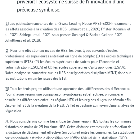
priverait l’écosystème suisse de l’innovation d’une
précieuse symbiose.
[1]
Les publication suivantes de la «Swiss Leading House VPET-ECON» examinent
les effets associés à la création des HES: Lehnert et al., 2020; Pfister, Koomen, et
al., 2021; Schlegel et al., 2021, sous presse; Schlegel & Backes-Gellner, 2021;
Schultheiss et al., 2018.
[2]
Pour une élévation au niveau de HES, les trois types suivants d’écoles
professionnelles supérieures entraient en ligne de compte: (1) les écoles techniques
supérieures (ETS), (2) les écoles supérieures de cadres pour l’économie et
l’administration (ESCEA) et (3) les écoles supérieures d’arts appliqués (ESAA).
Notre analyse se concentre sur les HES enseignant des disciplines MINT, donc sur
les institutions en partie issues des ETS.
[3]
Tous les trois projets utilisent une approche des «différences des différences».
Pour chaque région, une comparaison avant-après est effectuée; on compare
ensuite les différences entre les régions HES et les régions du groupe témoin afin
d’isoler l’effet de la création de la HES. L’effet est estimé au moyen d’une analyse de
régression.
[4]
Nous considérons comme faisant partie d’une région HES toutes les communes
distantes de moins de 25 km d’une HES. Cette distance est mesurée en fonction de
la distance de déplacement effective (en voiture) entre les communes. La statistique
correspondante est mise à disposition par l’Office fédéral de la statistique (GEO­