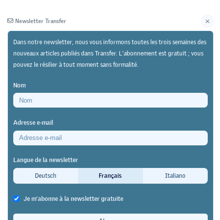
Newsletter Transfer
Dans notre newsletter, nous vous informons toutes les trois semaines des
nouveaux articles publiés dans Transfer. L'abonnement est gratuit ; vous
pouvez le résilier à tout moment sans formalité.
Newsletter
Archives
Nom
31/05/24
Pratique
https://doi.org/10.64829/11112
Adresse e-mail
Projet « vETskillinG » au centre de formation
professionnelle et continue (GBS) de Saint-Gall
Langue de la newsletter
Apprendre au-delà des frontières
Deutsch
Français
Italiano
pour favoriser la transition
Je m'abonne à la newsletter gratuite
énergétique