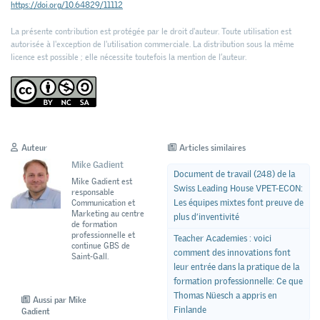
https://doi.org/10.64829/11112
La présente contribution est protégée par le droit d'auteur. Toute utilisation est
autorisée à l'exception de l'utilisation commerciale. La distribution sous la même
licence est possible ; elle nécessite toutefois la mention de l’auteur.
Auteur
Articles similaires
Mike Gadient
Document de travail (248) de la
Mike Gadient est
Swiss Leading House VPET-ECON:
responsable
Les équipes mixtes font preuve de
Communication et
Marketing au centre
plus d’inventivité
de formation
professionnelle et
Teacher Academies : voici
continue GBS de
comment des innovations font
Saint-Gall.
leur entrée dans la pratique de la
formation professionnelle: Ce que
Thomas Nüesch a appris en
Aussi par Mike
Finlande
Gadient