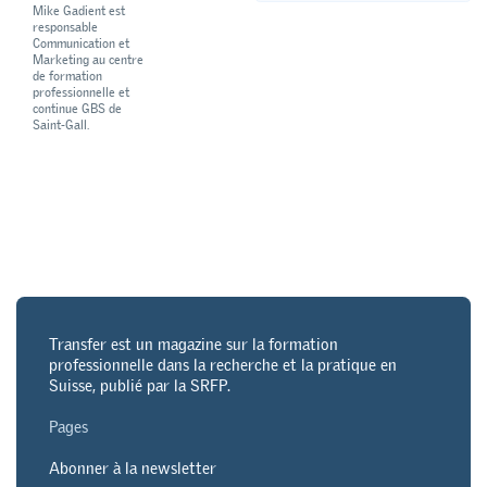
Mike Gadient est
responsable
Communication et
Marketing au centre
de formation
professionnelle et
continue GBS de
Saint-Gall.
Transfer est un magazine sur la formation
professionnelle dans la recherche et la pratique en
Suisse, publié par la SRFP.
Pages
Abonner à la newsletter