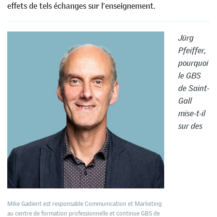
effets de tels échanges sur l’enseignement.
Jürg
Pfeiffer,
pourquoi
le GBS
de Saint-
Gall
mise-t-il
sur des
Mike Gadient est responsable Communication et Marketing
au centre de formation professionnelle et continue GBS de