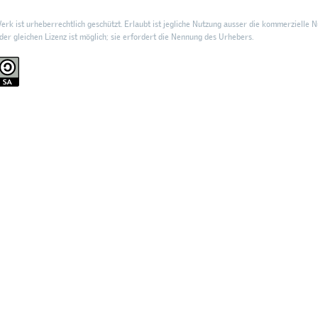
rk ist urheberrechtlich geschützt. Erlaubt ist jegliche Nutzung ausser die kommerzielle N
er gleichen Lizenz ist möglich; sie erfordert die Nennung des Urhebers.