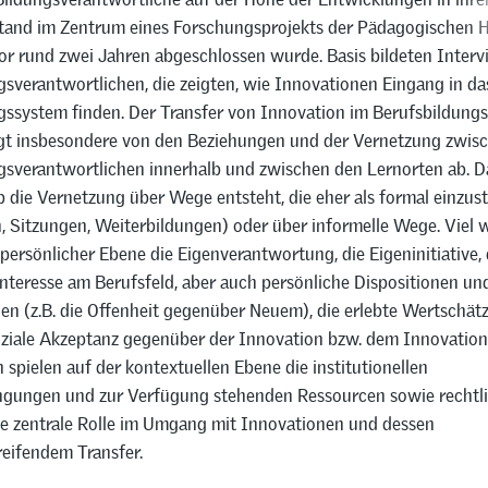
stand im Zentrum eines Forschungsprojekts der Pädagogischen 
vor rund zwei Jahren abgeschlossen wurde. Basis bildeten Interv
gsverantwortlichen, die zeigten, wie Innovationen Eingang in da
gssystem finden. Der Transfer von Innovation im Berufsbildung
t insbesondere von den Beziehungen und der Vernetzung zwis
gsverantwortlichen innerhalb und zwischen den Lernorten ab. Da
b die Vernetzung über Wege entsteht, die eher als formal einzus
, Sitzungen, Weiterbildungen) oder über informelle Wege. Viel 
persönlicher Ebene die Eigenverantwortung, die Eigeninitiative,
nteresse am Berufsfeld, aber auch persönliche Dispositionen un
n (z.B. die Offenheit gegenüber Neuem), die erlebte Wertschät
soziale Akzeptanz gegenüber der Innovation bzw. dem Innovation
 spielen auf der kontextuellen Ebene die institutionellen
ungen und zur Verfügung stehenden Ressourcen sowie rechtl
e zentrale Rolle im Umgang mit Innovationen und dessen
reifendem Transfer.