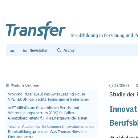
Berufsbildung in Forschung und P
Newsletter
Archiv
Ähnliche Beiträge
23/03/23
Studie der
Working Paper (248) des Swiss Leading House
VPET-ECON: Gemischte Teams sind erfinderischer
Innovat
«vETskillinG» am Gewerblichen Berufs- und
Weiterbildungszentrum (GBS) St.Gallen:
Berufsb
Grenzübergreifend für die Energiewende lernen
Teacher Academies: So kommen Innovationen in der
Berufsbildungspraxis an: Was Thomas Nüesch in
Wie bleiben 
Finnland lernte