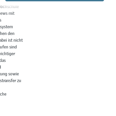
Hochschule
iews mit
s
ssystem
chen den
bei ist nicht
tufen sind
wichtiger
 das
d
zung sowie
stransfer zu
iche