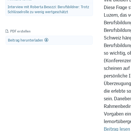
Diese Frage 
Interview mit Roberta Besozzi: Berufsbildner: Trotz
Schlüsselrolle zu wenig wertgeschätzt
Luzern, das 
Berufsbildun
Berufsbildun
PDF erstellen
Schweiz häng
Beitrag herunterladen
Berufsbildun
so wichtig, o
(Konferenzen
scheinen auf 
persönliche I
Überzeugunge
die erlebte 
sein. Daneben
Rahmenbeding
Vorgaben ein
lernortüberg
Beitrag lesen