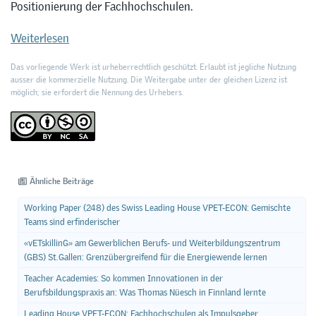
Positionierung der Fachhochschulen.
Weiterlesen
Das vorliegende Werk ist urheberrechtlich geschützt. Erlaubt ist jegliche Nutzung
ausser die kommerzielle Nutzung. Die Weitergabe unter der gleichen Lizenz ist
möglich; sie erfordert die Nennung des Urhebers.
Ähnliche Beiträge
Working Paper (248) des Swiss Leading House VPET-ECON: Gemischte
Teams sind erfinderischer
«vETskillinG» am Gewerblichen Berufs- und Weiterbildungszentrum
(GBS) St.Gallen: Grenzübergreifend für die Energiewende lernen
Teacher Academies: So kommen Innovationen in der
Berufsbildungspraxis an: Was Thomas Nüesch in Finnland lernte
Leading House VPET-ECON: Fachhochschulen als Impulsgeber