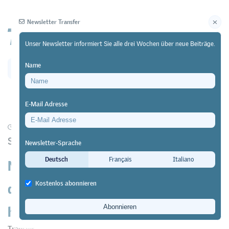
Newsletter Transfer
Unser Newsletter informiert Sie alle drei Wochen über neue Beiträge.
Name
Newsletter
Archiv
E-Mail Adresse
24/03/23
Forschung
Swiss Leading House VPET-ECON
Newsletter-Sprache
Nicht trotz, sondern gerade wegen
Deutsch
Français
Italiano
des Berufsbildungssystems
Kostenlos abonnieren
hochinnovativ
Transfer