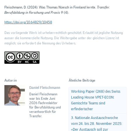
Fleischmann, D. (2024). Was Thomas Nüesch in Finnland lernte.
Transfer.
Berufsbildung in Forschung und Praxis 9
(4).
https://doi.org/10.64829/10458
Das vorliegende Werk ist urheberrechtlich geschützt. Erlaubt ist jegliche Nutzung
ausser die kommerzielle Nutzung. Die Weitergabe unter der gleichen Lizenz ist
möglich; sie erfordert die Nennung des Urhebers.
Autor:in
Ähnliche Beiträge
Daniel Fleischmann
Working Paper (248) des Swiss
Daniel Fleischmann
Leading House VPET-ECON:
war bis Ende Juni
Gemischte Teams sind
2026 Fachredaktor
für Berufsbildung und
erfinderischer
verantwortlich für
Transfer.
3. Nationale Austauschwoche
vom 24. bis 28. November 2025:
«Der Austausch soll zur