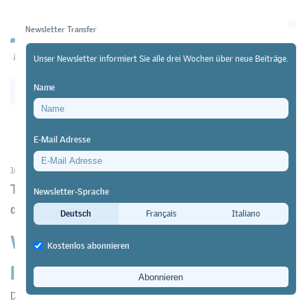
Newsletter Transfer
Unser Newsletter informiert Sie alle drei Wochen über neue Beiträge.
Name
Newsletter
Archiv
E-Mail Adresse
16/02/24
Praxis
https://doi.org/10.64829/10458
Teacher Academies: So kommen Innovationen in
Newsletter-Sprache
der Berufsbildungspraxis an
Deutsch
Français
Italiano
Was Thomas Nüesch in Finnland
Kostenlos abonnieren
lernte
Daniel Fleischmann