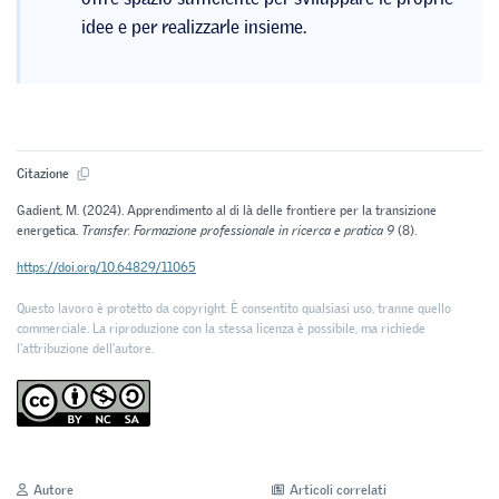
idee e per realizzarle insieme.
Citazione
Gadient, M. (2024). Apprendimento al di là delle frontiere per la transizione
energetica.
Transfer. Formazione professionale in ricerca e pratica 9
(8).
https://doi.org/10.64829/11065
Questo lavoro è protetto da copyright. È consentito qualsiasi uso, tranne quello
commerciale. La riproduzione con la stessa licenza è possibile, ma richiede
l'attribuzione dell’autore.
Autore
Articoli correlati