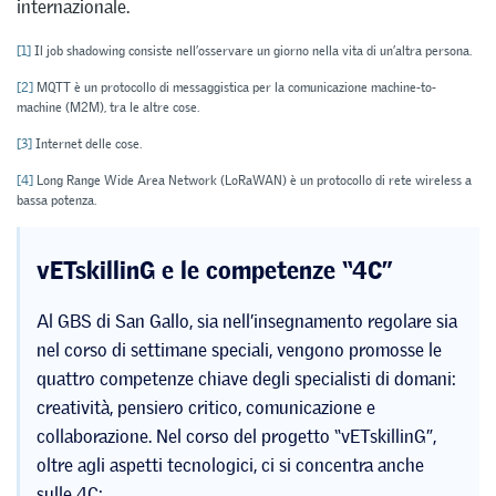
internazionale.
[1]
Il job shadowing consiste nell’osservare un giorno nella vita di un’altra persona.
[2]
MQTT è un protocollo di messaggistica per la comunicazione machine-to-
machine (M2M), tra le altre cose.
[3]
Internet delle cose.
[4]
Long Range Wide Area Network (LoRaWAN) è un protocollo di rete wireless a
bassa potenza.
vETskillinG e le competenze “4C”
Al GBS di San Gallo, sia nell’insegnamento regolare sia
nel corso di settimane speciali, vengono promosse le
quattro competenze chiave degli specialisti di domani:
creatività, pensiero critico, comunicazione e
collaborazione. Nel corso del progetto “vETskillinG”,
oltre agli aspetti tecnologici, ci si concentra anche
sulle 4C: