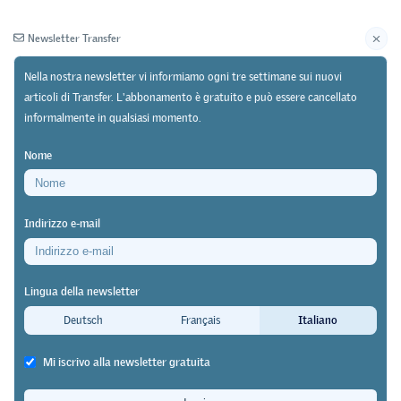
Newsletter Transfer
Nella nostra newsletter vi informiamo ogni tre settimane sui nuovi
articoli di Transfer. L'abbonamento è gratuito e può essere cancellato
informalmente in qualsiasi momento.
Newsletter
Archivio
Nome
29/05/24
Pratica
https://doi.org/10.64829/11065
Indirizzo e-mail
"vETskillinG" presso il Centro di formazione
professionale e continua (GBS) di San Gallo
Lingua della newsletter
Apprendimento al di là delle
Deutsch
Français
Italiano
frontiere per la transizione
Mi iscrivo alla newsletter gratuita
energetica