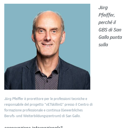
Jürg
Pfeiffer,
perché il
GBS di San
Gallo punta
sulla
Jürg Pfeiffer è prorettore per le professioni tecniche e
responsabile del progetto “vETskillinG” presso il Centro di
formazione professionale e continua (Gewerbliches
Berufs- und Weiterbildungszentrum) di San Gallo.