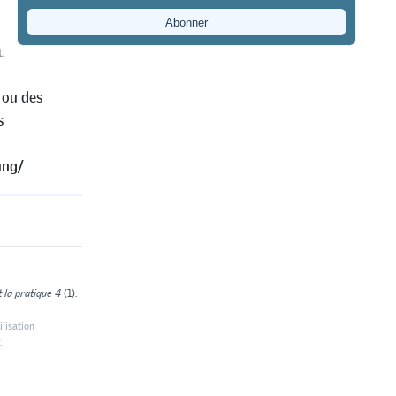
I a à
r les OrTra.
tion
 ou des
s
ung/
 la pratique 4
(1).
ilisation
.