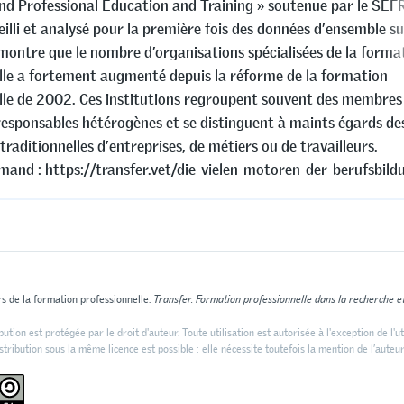
nd Professional Education and Training » soutenue par le SEFR
illi et analysé pour la première fois des données d’ensemble su
montre que le nombre d’organisations spécialisées de la forma
lle a fortement augmenté depuis la réforme de la formation
lle de 2002. Ces institutions regroupent souvent des membres
esponsables hétérogènes et se distinguent à maints égards de
traditionnelles d’entreprises, de métiers ou de travailleurs.
emand : https://transfer.vet/die-vielen-motoren-der-berufsbild
s de la formation professionnelle.
Transfer. Formation professionnelle dans la recherche et
ution est protégée par le droit d'auteur. Toute utilisation est autorisée à l'exception de l'ut
tribution sous la même licence est possible ; elle nécessite toutefois la mention de l’auteur